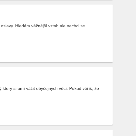
oslavy. Hledám vážnější vztah ale nechci se
který si umí vážit obyčejných věcí. Pokud věříš, že