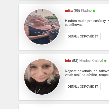
míša
(65)
Kladno
Hledám muže pro schůzky. Kd
sestěhovat.
DETAIL / ODPOVĚDĚT
lola
(53)
Hradec Králové
Nejsem dokonalá, ani takové
vztah stojí na důvěře, resp
DETAIL / ODPOVĚDĚT