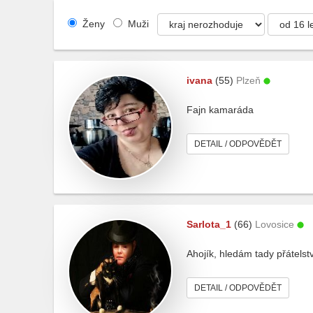
Ženy
Muži
ivana
(55)
Plzeň
Fajn kamaráda
DETAIL / ODPOVĚDĚT
Sarlota_1
(66)
Lovosice
Ahojík, hledám tady přátel
DETAIL / ODPOVĚDĚT