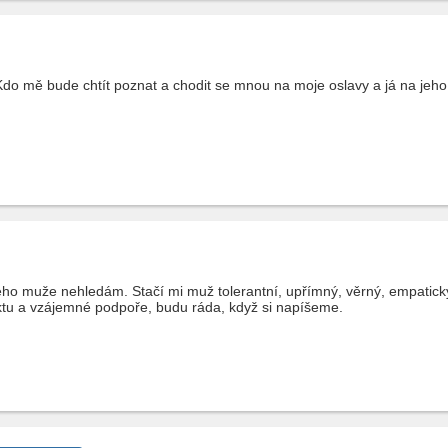
o mě bude chtít poznat a chodit se mnou na moje oslavy a já na jeho 
ho muže nehledám. Stačí mi muž tolerantní, upřímný, věrný, empatický 
ektu a vzájemné podpoře, budu ráda, když si napíšeme.