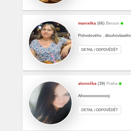
marcelka
(66)
Beroun
Pohodového , dlouhovlaséh
DETAIL / ODPOVĚDĚT
alonočka
(39)
Praha
Ahoooooooooooj
DETAIL / ODPOVĚDĚT