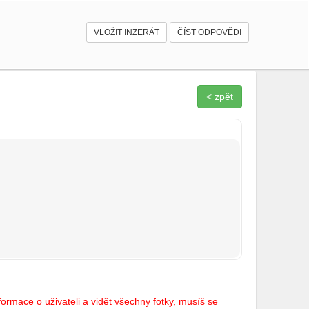
VLOŽIT INZERÁT
ČÍST ODPOVĚDI
< zpět
ormace o uživateli a vidět všechny fotky, musíš se