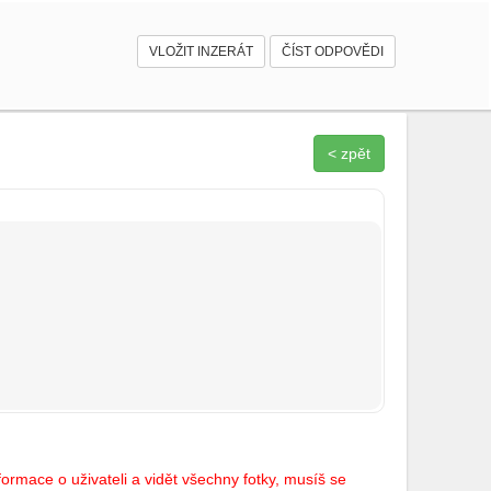
VLOŽIT INZERÁT
ČÍST ODPOVĚDI
< zpět
ormace o uživateli a vidět všechny fotky, musíš se