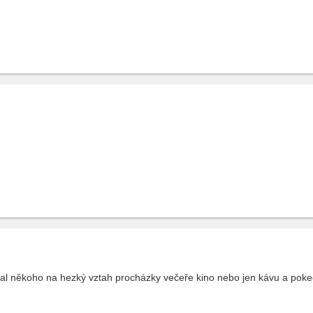
l někoho na hezký vztah procházky večeře kino nebo jen kávu a pokec