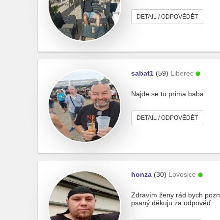
DETAIL / ODPOVĚDĚT
sabat1
(59)
Liberec
Najde se tu prima baba
DETAIL / ODPOVĚDĚT
honza
(30)
Lovosice
Zdravím ženy rád bych pozna
psaný děkuju za odpověď