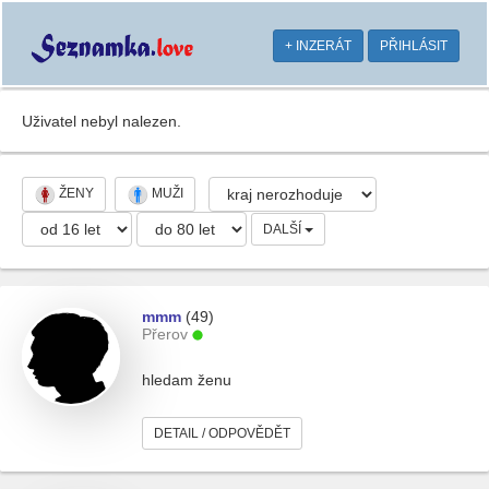
+ INZERÁT
PŘIHLÁSIT
Uživatel nebyl nalezen.
ŽENY
MUŽI
DALŠÍ
mmm
(49)
Přerov
hledam ženu
DETAIL / ODPOVĚDĚT