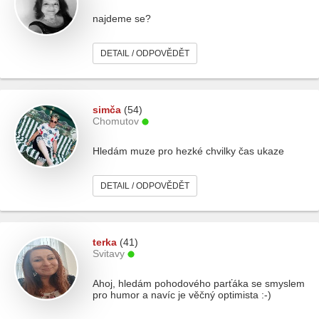
najdeme se?
DETAIL / ODPOVĚDĚT
simča
(54)
Chomutov
Hledám muze pro hezké chvilky čas ukaze
DETAIL / ODPOVĚDĚT
terka
(41)
Svitavy
Ahoj, hledám pohodového parťáka se smyslem
pro humor a navíc je věčný optimista :-)