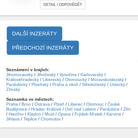
DETAIL / ODPOVĚDĚT
DALŠÍ INZERÁTY
PŘEDCHOZÍ INZERÁTY
Seznámení v krajích:
Jihomoravský
/
Jihočeský
/
Vysočina
/
Karlovarský
/
Královéhradecký
/
Liberecký
/
Olomoucký
/
Moravskoslezský
/
Pardubický
/
Plzeňský
/
Praha a okolí
/
Středočeský
/
Ústecký
/
Zlínský
Seznamka ve městech:
Praha
/
Brno
/
Ostrava
/
Plzeň
/
Liberec
/
Olomouc
/
České
Budějovice
/
Hradec Králové
/
Ústí nad Labem
/
Pardubice
/
Zlín
/
Havířov
/
Kladno
/
Most
/
Opava
/
Frýdek-Místek
/
Karviná
/
Jihlava
/
Teplice
/
Chomutov
/