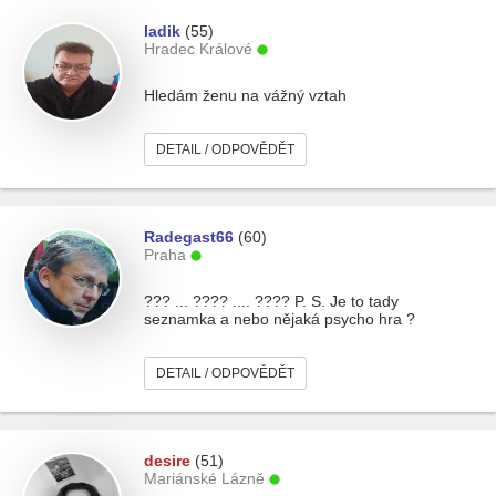
ladik
(55)
Hradec Králové
Hledám ženu na vážný vztah
DETAIL / ODPOVĚDĚT
Radegast66
(60)
Praha
??? ... ???? .... ???? P. S. Je to tady
seznamka a nebo nějaká psycho hra ?
DETAIL / ODPOVĚDĚT
desire
(51)
Mariánské Lázně