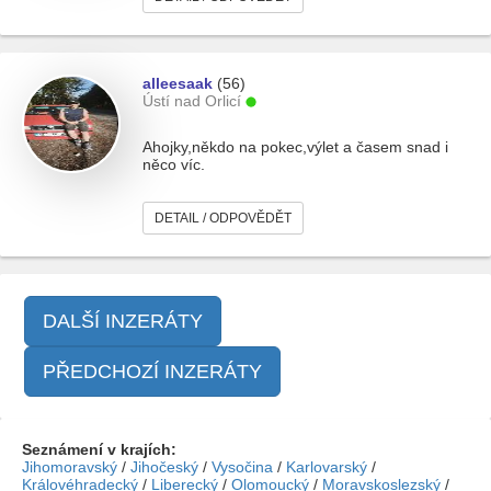
alleesaak
(56)
Ústí nad Orlicí
Ahojky,někdo na pokec,výlet a časem snad i
něco víc.
DETAIL / ODPOVĚDĚT
DALŠÍ INZERÁTY
PŘEDCHOZÍ INZERÁTY
Seznámení v krajích:
Jihomoravský
/
Jihočeský
/
Vysočina
/
Karlovarský
/
Královéhradecký
/
Liberecký
/
Olomoucký
/
Moravskoslezský
/