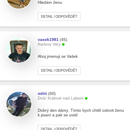
Hledám ženu
DETAIL / ODPOVĚDĚT
vasek1981
(45)
Karlovy Vary
Ahoj jmenuji se Vašek
DETAIL / ODPOVĚDĚT
miliii
(60)
Dvůr Králové nad Labem
Dobrý den dámy .Tímto bych chtěl oslovit ženu
k psaní a pak se uvidí
DETAIL / ODPOVĚDĚT