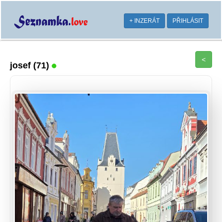
+ INZERÁT
PŘIHLÁSIT
<
josef
(71)