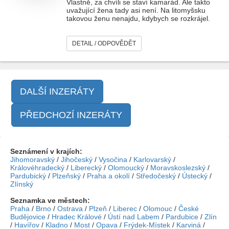
Vlastně, za chvíli se staví kamarád. Ale takto
uvažující žena tady asi není. Na litomyšsku
takovou ženu nenajdu, kdybych se rozkrájel.
DETAIL / ODPOVĚDĚT
DALŠÍ INZERÁTY
PŘEDCHOZÍ INZERÁTY
Seznámení v krajích:
Jihomoravský
/
Jihočeský
/
Vysočina
/
Karlovarský
/
Královéhradecký
/
Liberecký
/
Olomoucký
/
Moravskoslezský
/
Pardubický
/
Plzeňský
/
Praha a okolí
/
Středočeský
/
Ústecký
/
Zlínský
Seznamka ve městech:
Praha
/
Brno
/
Ostrava
/
Plzeň
/
Liberec
/
Olomouc
/
České
Budějovice
/
Hradec Králové
/
Ústí nad Labem
/
Pardubice
/
Zlín
/
Havířov
/
Kladno
/
Most
/
Opava
/
Frýdek-Místek
/
Karviná
/