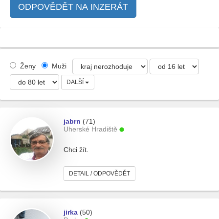
ODPOVĚDĚT NA INZERÁT
Ženy
Muži
DALŠÍ
jabrn
(71)
Uherské Hradiště
Chci žít.
DETAIL / ODPOVĚDĚT
jirka
(50)