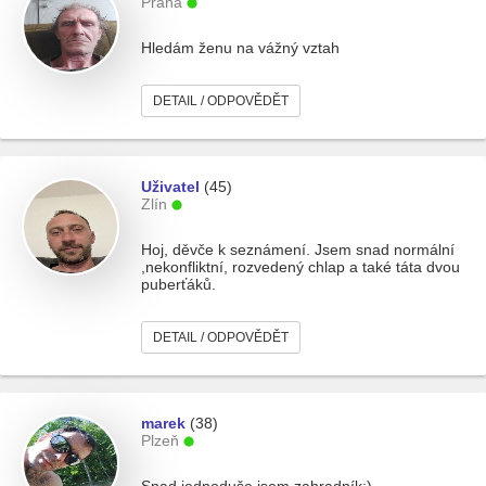
Praha
Hledám ženu na vážný vztah
DETAIL / ODPOVĚDĚT
Uživatel
(45)
Zlín
Hoj, děvče k seznámení. Jsem snad normální
,nekonfliktní, rozvedený chlap a také táta dvou
puberťáků.
DETAIL / ODPOVĚDĚT
marek
(38)
Plzeň