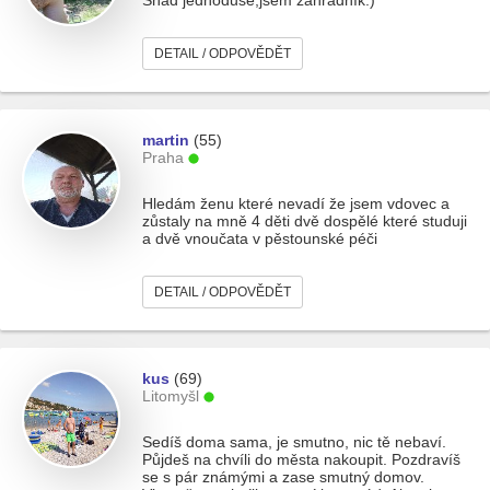
Snad jednoduše,jsem zahradník:)
DETAIL / ODPOVĚDĚT
martin
(55)
Praha
Hledám ženu které nevadí že jsem vdovec a
zůstaly na mně 4 děti dvě dospělé které studuji
a dvě vnoučata v pěstounské péči
DETAIL / ODPOVĚDĚT
kus
(69)
Litomyšl
Sedíš doma sama, je smutno, nic tě nebaví.
Půjdeš na chvíli do města nakoupit. Pozdravíš
se s pár známými a zase smutný domov.