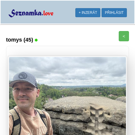
+ INZERÁT
PŘIHLÁSIT
<
tomys
(45)