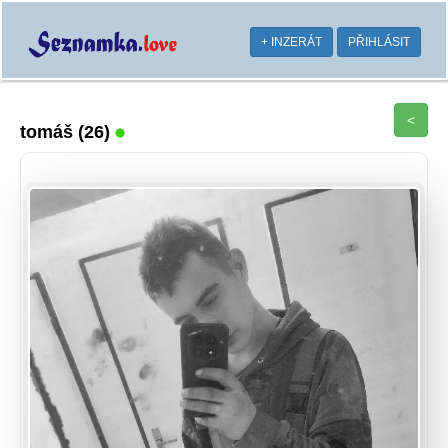
+ INZERÁT
PŘIHLÁSIT
<
tomáš
(26)