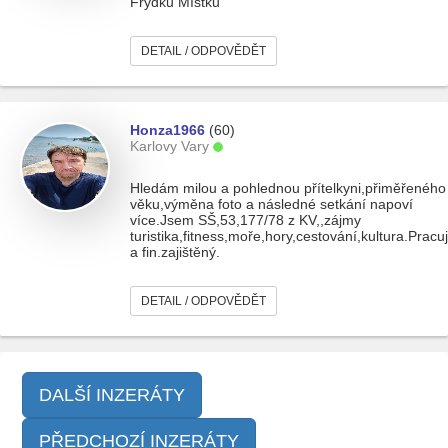
Frýdku Místku
DETAIL / ODPOVĚDĚT
Honza1966
(60)
Karlovy Vary
Hledám milou a pohlednou přítelkyni,přiměřeného
věku,výměna foto a následné setkání napoví
více.Jsem SŠ,53,177/78 z KV,,zájmy
turistika,fitness,moře,hory,cestování,kultura.Pracuj
a fin.zajištěný.
DETAIL / ODPOVĚDĚT
DALŠÍ INZERÁTY
PŘEDCHOZÍ INZERÁTY