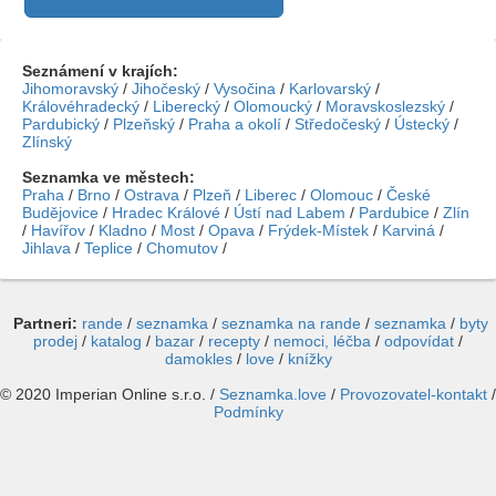
Seznámení v krajích:
Jihomoravský
/
Jihočeský
/
Vysočina
/
Karlovarský
/
Královéhradecký
/
Liberecký
/
Olomoucký
/
Moravskoslezský
/
Pardubický
/
Plzeňský
/
Praha a okolí
/
Středočeský
/
Ústecký
/
Zlínský
Seznamka ve městech:
Praha
/
Brno
/
Ostrava
/
Plzeň
/
Liberec
/
Olomouc
/
České
Budějovice
/
Hradec Králové
/
Ústí nad Labem
/
Pardubice
/
Zlín
/
Havířov
/
Kladno
/
Most
/
Opava
/
Frýdek-Místek
/
Karviná
/
Jihlava
/
Teplice
/
Chomutov
/
Partneri:
rande
/
seznamka
/
seznamka na rande
/
seznamka
/
byty
prodej
/
katalog
/
bazar
/
recepty
/
nemoci, léčba
/
odpovídat
/
damokles
/
love
/
knížky
© 2020 Imperian Online s.r.o. /
Seznamka.love
/
Provozovatel-kontakt
/
Podmínky