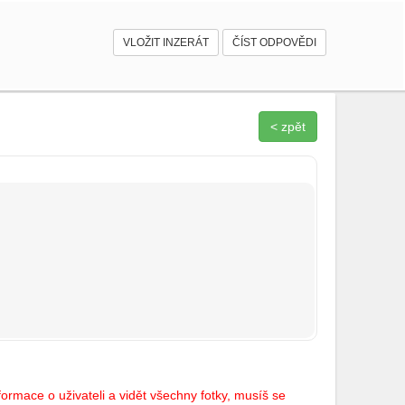
VLOŽIT INZERÁT
ČÍST ODPOVĚDI
< zpět
ormace o uživateli a vidět všechny fotky, musíš se