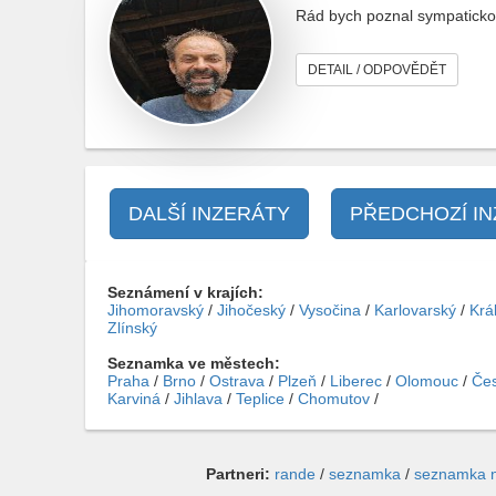
Rád bych poznal sympaticko
DETAIL / ODPOVĚDĚT
DALŠÍ INZERÁTY
PŘEDCHOZÍ I
Seznámení v krajích:
Jihomoravský
/
Jihočeský
/
Vysočina
/
Karlovarský
/
Krá
Zlínský
Seznamka ve městech:
Praha
/
Brno
/
Ostrava
/
Plzeň
/
Liberec
/
Olomouc
/
Čes
Karviná
/
Jihlava
/
Teplice
/
Chomutov
/
Partneri:
rande
/
seznamka
/
seznamka 