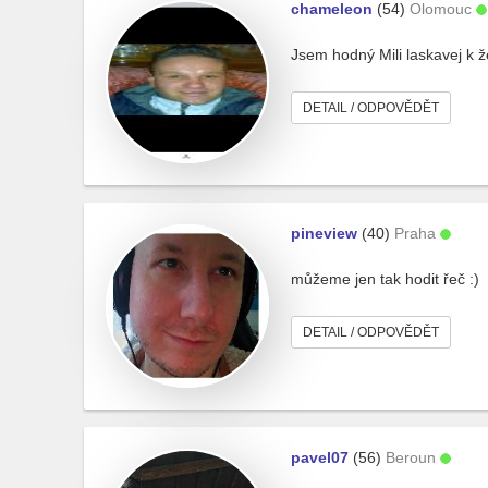
chameleon
(54)
Olomouc
Jsem hodný Mili laskavej k
DETAIL / ODPOVĚDĚT
pineview
(40)
Praha
můžeme jen tak hodit řeč :)
DETAIL / ODPOVĚDĚT
pavel07
(56)
Beroun