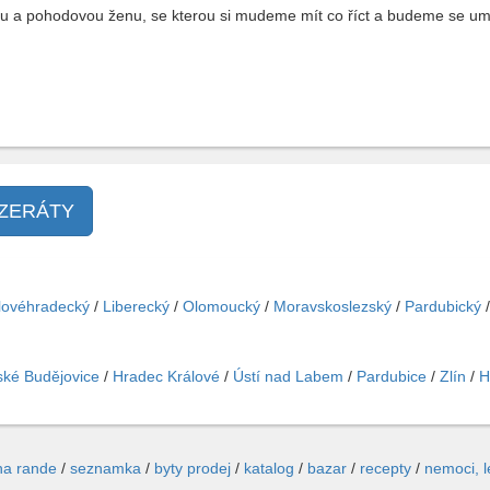
u a pohodovou ženu, se kterou si mudeme mít co říct a budeme se um
NZERÁTY
lovéhradecký
/
Liberecký
/
Olomoucký
/
Moravskoslezský
/
Pardubický
ké Budějovice
/
Hradec Králové
/
Ústí nad Labem
/
Pardubice
/
Zlín
/
H
na rande
/
seznamka
/
byty prodej
/
katalog
/
bazar
/
recepty
/
nemoci, 