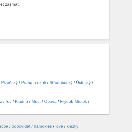
ět zasmát.
/
Plzeňský
/
Praha a okolí
/
Středočeský
/
Ústecký
/
avířov
/
Kladno
/
Most
/
Opava
/
Frýdek-Místek
/
léčba
/
odpovídat
/
damokles
/
love
/
knížky