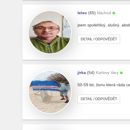
letec
(65)
Náchod
jsem spolehlivý, slušný, abs
DETAIL / ODPOVĚDĚT
jirka
(54)
Karlovy Vary
50-59 let, ženu která ráda c
DETAIL / ODPOVĚDĚT