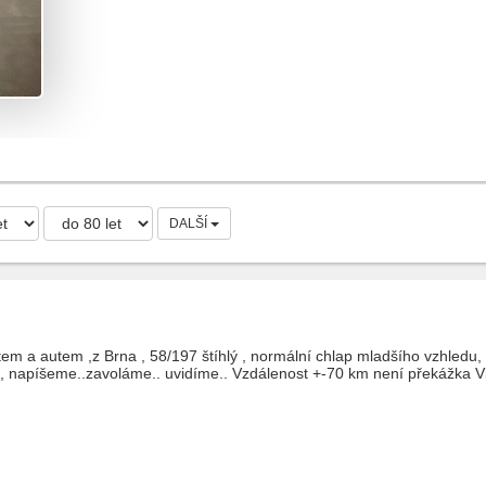
DALŠÍ
tem a autem ,z Brna , 58/197 štíhlý , normální chlap mladšího vzhledu,
, napíšeme..zavoláme.. uvidíme.. Vzdálenost +-70 km není překážka V