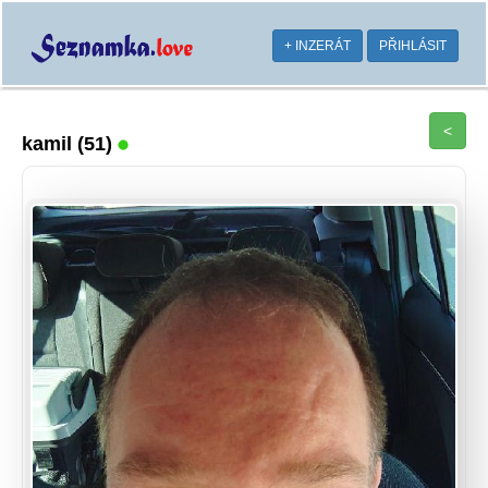
+ INZERÁT
PŘIHLÁSIT
<
kamil
(51)