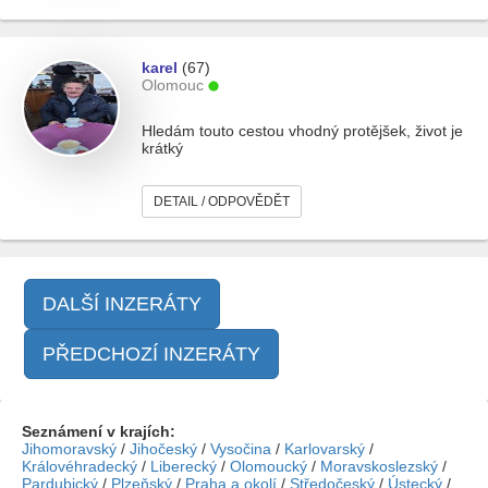
karel
(67)
Olomouc
Hledám touto cestou vhodný protějšek, život je
krátký
DETAIL / ODPOVĚDĚT
DALŠÍ INZERÁTY
PŘEDCHOZÍ INZERÁTY
Seznámení v krajích:
Jihomoravský
/
Jihočeský
/
Vysočina
/
Karlovarský
/
Královéhradecký
/
Liberecký
/
Olomoucký
/
Moravskoslezský
/
Pardubický
/
Plzeňský
/
Praha a okolí
/
Středočeský
/
Ústecký
/