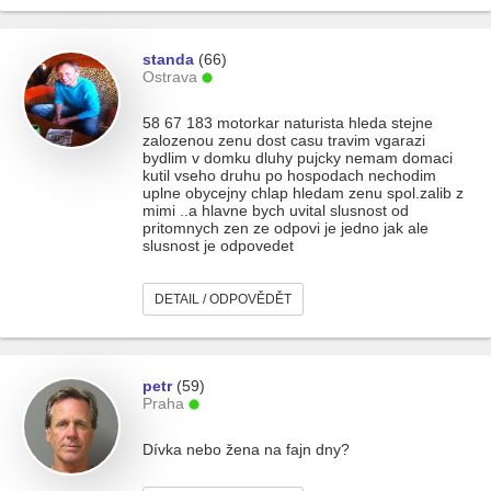
standa
(66)
Ostrava
58 67 183 motorkar naturista hleda stejne
zalozenou zenu dost casu travim vgarazi
bydlim v domku dluhy pujcky nemam domaci
kutil vseho druhu po hospodach nechodim
uplne obycejny chlap hledam zenu spol.zalib z
mimi ..a hlavne bych uvital slusnost od
pritomnych zen ze odpovi je jedno jak ale
slusnost je odpovedet
DETAIL / ODPOVĚDĚT
petr
(59)
Praha
Dívka nebo žena na fajn dny?