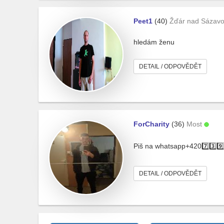
Peet1
(40)
Žďár nad Sázav
hledám ženu
DETAIL / ODPOVĚDĚT
ForCharity
(36)
Most
Piš na whatsapp+4207️⃣3️⃣9️
DETAIL / ODPOVĚDĚT