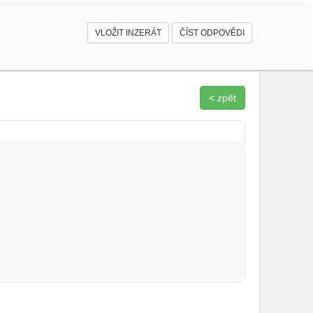
VLOŽIT INZERÁT
ČÍST ODPOVĚDI
< zpět