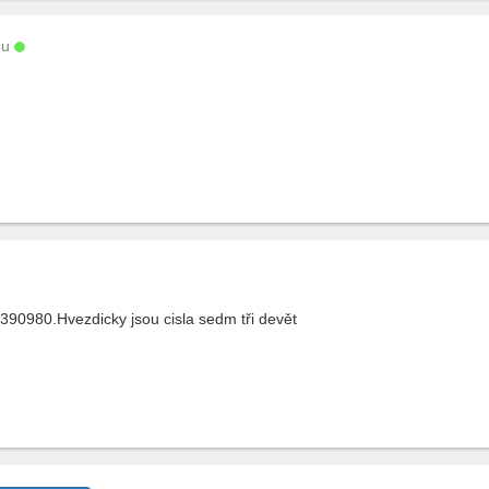
ou
⃣390980.Hvezdicky jsou cisla sedm tři devět