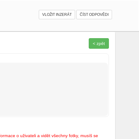
VLOŽIT INZERÁT
ČÍST ODPOVĚDI
< zpět
ormace o uživateli a vidět všechny fotky, musíš se