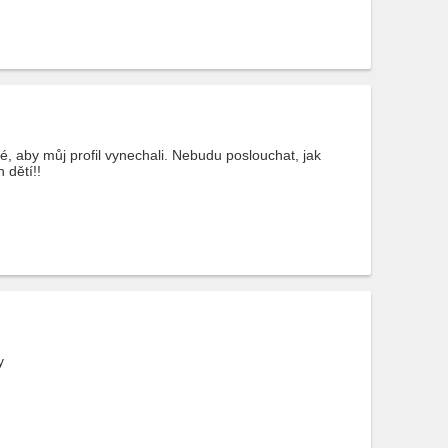
y můj profil vynechali. Nebudu poslouchat, jak
 dětí!!
y