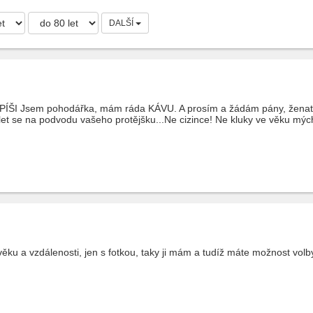
DALŠÍ
 Jsem pohodářka, mám ráda KÁVU. A prosím a žádám pány, ženaté, ab
t se na podvodu vašeho protějšku...Ne cizince! Ne kluky ve věku mých
u a vzdálenosti, jen s fotkou, taky ji mám a tudíž máte možnost volb