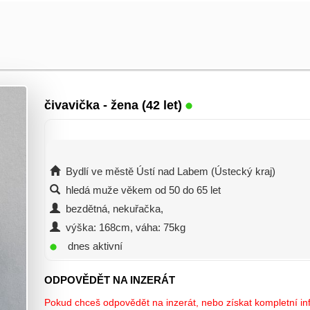
čivavička
- žena (42 let)
Bydlí ve městě Ústí nad Labem (Ústecký kraj)
hledá muže věkem od 50 do 65 let
bezdětná, nekuřačka,
výška: 168cm, váha: 75kg
dnes aktivní
ODPOVĚDĚT NA INZERÁT
Pokud chceš odpovědět na inzerát, nebo získat kompletní inf