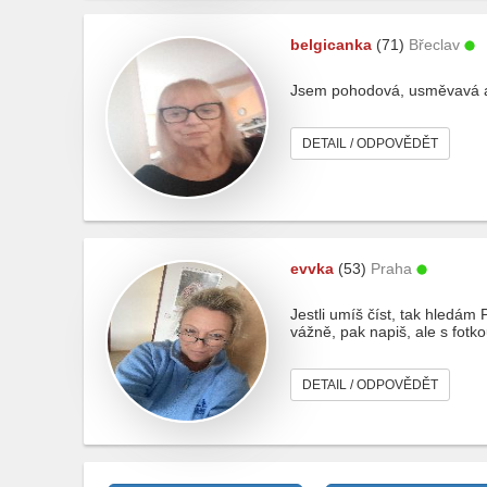
belgicanka
(71)
Břeclav
Jsem pohodová, usměvavá a
DETAIL / ODPOVĚDĚT
evvka
(53)
Praha
Jestli umíš číst, tak hledám
vážně, pak napiš, ale s fotk
DETAIL / ODPOVĚDĚT