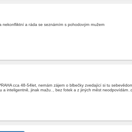
 nekonfliktní a ráda se seznámím s pohodovým mužem
 PRAHA cca 48-54let, nemám zájem o blbečky zvedající si tu sebevědomí a
ou a inteligentně, jinak mažu.., bez fotek a z jiných měst neodpovídám.