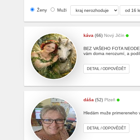
Ženy
Muži
káva
(66)
Nový Jičín
BEZ VAŠEHO FOTA NEODEPÍŠI
vám doma nerozumí, a podíle
DETAIL / ODPOVĚDĚT
dáša
(52)
Plzeň
Hledám muže primereneho věk
DETAIL / ODPOVĚDĚT