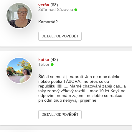
verča
(68)
Žďár nad Sázavou
Kamarád?...
DETAIL / ODPOVĚDĚT
katka
(43)
Tábor
Štěstí se musi jit naproti. Jen ne moc daleko..
někde poblíž TÁBORA...ne přes celou
republiku!!!!!!!.... Marné chatování zabíjí čas...a
taky zdravý věkový rozdíl....max.10 let.Když ne
odpovím, nemám zajem...nezlobte se,reakce
při odmítnutí nebývají příjemné
DETAIL / ODPOVĚDĚT