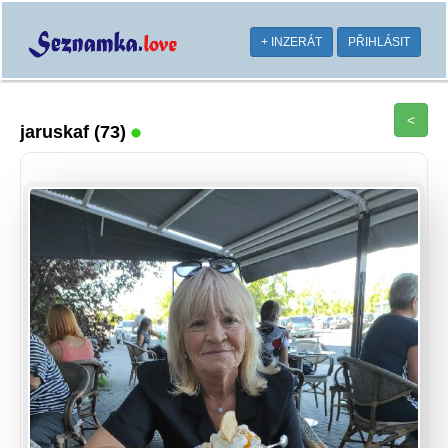
+ INZERÁT
PŘIHLÁSIT
<
jaruskaf
(73)