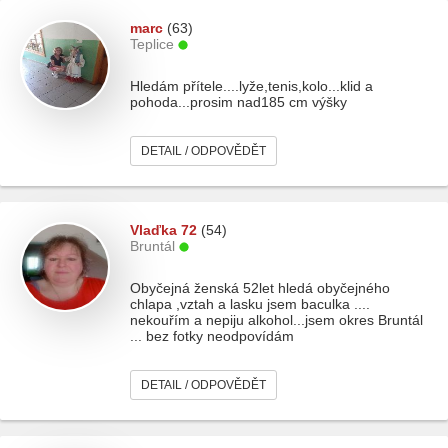
marc
(63)
Teplice
Hledám přítele....lyže,tenis,kolo...klid a
pohoda...prosim nad185 cm výšky
DETAIL / ODPOVĚDĚT
Vlaďka 72
(54)
Bruntál
Obyčejná ženská 52let hledá obyčejného
chlapa ,vztah a lasku jsem baculka ....
nekouřím a nepiju alkohol...jsem okres Bruntál
... bez fotky neodpovídám
DETAIL / ODPOVĚDĚT