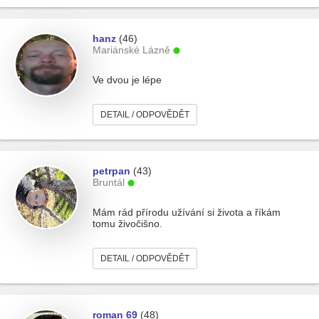
hanz
(46)
Mariánské Lázně
Ve dvou je lépe
DETAIL / ODPOVĚDĚT
petrpan
(43)
Bruntál
Mám rád přírodu užívání si života a říkám
tomu živočišno.
DETAIL / ODPOVĚDĚT
roman 69
(48)