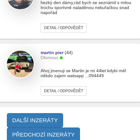
hezký den dámy,rád bych se seznámil s milou
trochu sportvně naladěnou nekuřačkou snad
napořád
DETAIL / ODPOVĚDĚT
martin pier
(44)
Olomouc
Ahoj jmenuji se Martin je mi 44let kdybi měl
někdo zajem watsapp ...094449
DETAIL / ODPOVĚDĚT
DALŠÍ INZERÁTY
PŘEDCHOZÍ INZERÁTY