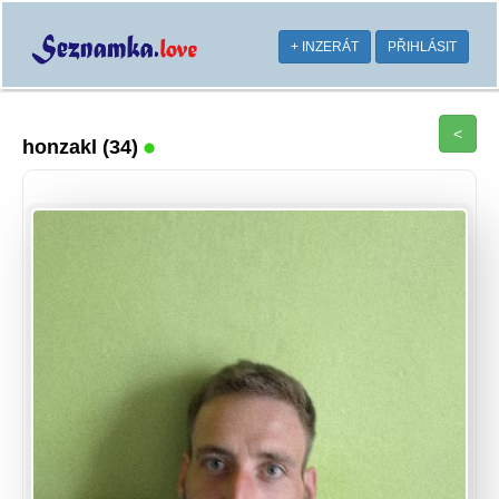
+ INZERÁT
PŘIHLÁSIT
<
honzakl
(34)