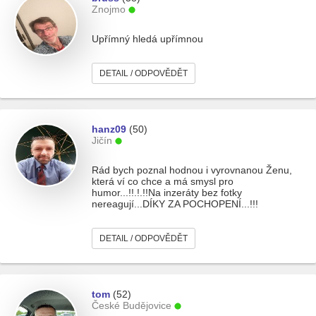
Znojmo
Upřímný hledá upřímnou
DETAIL / ODPOVĚDĚT
hanz09
(50)
Jičín
Rád bych poznal hodnou i vyrovnanou Ženu,
která ví co chce a má smysl pro
humor...!!.!.!!Na inzeráty bez fotky
nereagují...DÍKY ZA POCHOPENÍ...!!!
DETAIL / ODPOVĚDĚT
tom
(52)
České Budějovice