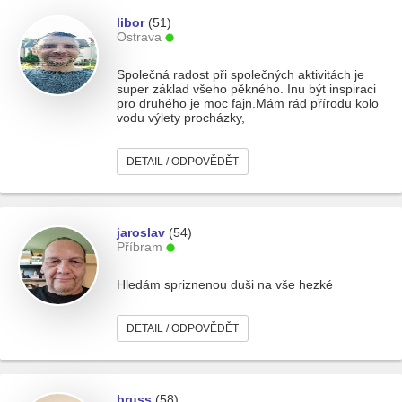
libor
(51)
Ostrava
Společná radost při společných aktivitách je
super základ všeho pěkného. Inu být inspiraci
pro druhého je moc fajn.Mám rád přírodu kolo
vodu výlety procházky,
DETAIL / ODPOVĚDĚT
jaroslav
(54)
Příbram
Hledám spriznenou duši na vše hezké
DETAIL / ODPOVĚDĚT
bruss
(58)