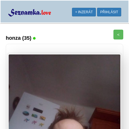
+ INZERÁT
PŘIHLÁSIT
<
honza
(35)