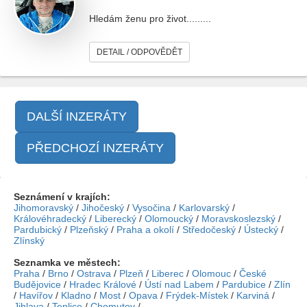
Hledám ženu pro život.........
DETAIL / ODPOVĚDĚT
DALŠÍ INZERÁTY
PŘEDCHOZÍ INZERÁTY
Seznámení v krajích:
Jihomoravský
/
Jihočeský
/
Vysočina
/
Karlovarský
/
Královéhradecký
/
Liberecký
/
Olomoucký
/
Moravskoslezský
/
Pardubický
/
Plzeňský
/
Praha a okolí
/
Středočeský
/
Ústecký
/
Zlínský
Seznamka ve městech:
Praha
/
Brno
/
Ostrava
/
Plzeň
/
Liberec
/
Olomouc
/
České
Budějovice
/
Hradec Králové
/
Ústí nad Labem
/
Pardubice
/
Zlín
/
Havířov
/
Kladno
/
Most
/
Opava
/
Frýdek-Místek
/
Karviná
/
Jihlava
/
Teplice
/
Chomutov
/