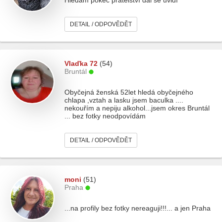
Hledám pokec přátelství dal se uvidí
DETAIL / ODPOVĚDĚT
Vlaďka 72
(54)
Bruntál
Obyčejná ženská 52let hledá obyčejného
chlapa ,vztah a lasku jsem baculka ....
nekouřím a nepiju alkohol...jsem okres Bruntál
... bez fotky neodpovídám
DETAIL / ODPOVĚDĚT
moni
(51)
Praha
...na profily bez fotky nereaguji!!!... a jen Praha