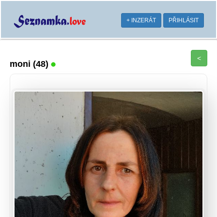
+ INZERÁT
PŘIHLÁSIT
<
moni
(48)