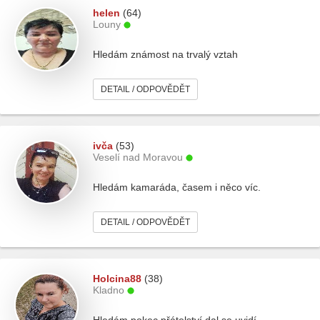
helen
(64)
Louny
Hledám známost na trvalý vztah
DETAIL / ODPOVĚDĚT
ivča
(53)
Veselí nad Moravou
Hledám kamaráda, časem i něco víc.
DETAIL / ODPOVĚDĚT
Holcina88
(38)
Kladno