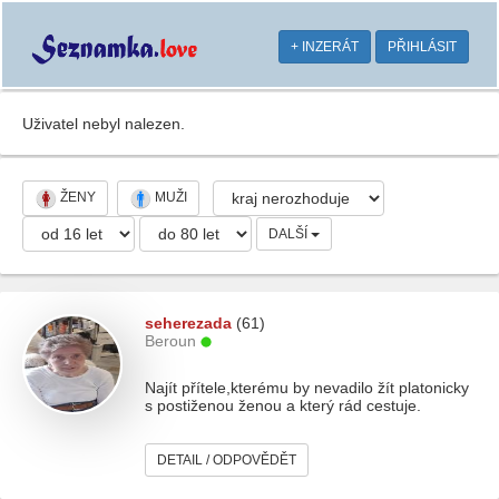
+ INZERÁT
PŘIHLÁSIT
Uživatel nebyl nalezen.
ŽENY
MUŽI
DALŠÍ
seherezada
(61)
Beroun
Najít přítele,kterému by nevadilo žít platonicky
s postiženou ženou a který rád cestuje.
DETAIL / ODPOVĚDĚT