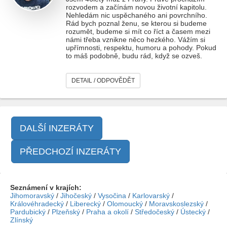
rozvodem a začínám novou životní kapitolu.
Nehledám nic uspěchaného ani povrchního.
Rád bych poznal ženu, se kterou si budeme
rozumět, budeme si mít co říct a časem mezi
námi třeba vznikne něco hezkého. Vážím si
upřímnosti, respektu, humoru a pohody. Pokud
to máš podobně, budu rád, když se ozveš.
DETAIL / ODPOVĚDĚT
DALŠÍ INZERÁTY
PŘEDCHOZÍ INZERÁTY
Seznámení v krajích:
Jihomoravský
/
Jihočeský
/
Vysočina
/
Karlovarský
/
Královéhradecký
/
Liberecký
/
Olomoucký
/
Moravskoslezský
/
Pardubický
/
Plzeňský
/
Praha a okolí
/
Středočeský
/
Ústecký
/
Zlínský