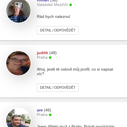
roman
(58)
Valašské Meziříčí
Rád bych naleznul
DETAIL / ODPOVĚDĚT
judith
(48)
Praha
Ahoj, jestli tě oslovil můj profil, co si napsat
víc?
DETAIL / ODPOVĚDĚT
are
(46)
Praha
Jsem 46letý muž z Prahy. Právě procházím