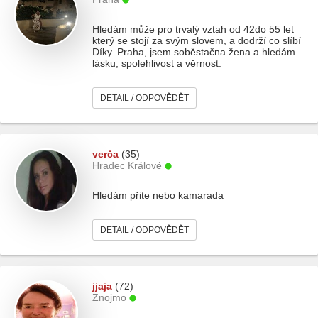
Hledám může pro trvalý vztah od 42do 55 let
který se stojí za svým slovem, a dodrží co slíbí
Díky. Praha, jsem soběstačna žena a hledám
lásku, spolehlivost a věrnost.
DETAIL / ODPOVĚDĚT
verča
(35)
Hradec Králové
Hledám přite nebo kamarada
DETAIL / ODPOVĚDĚT
jjaja
(72)
Znojmo