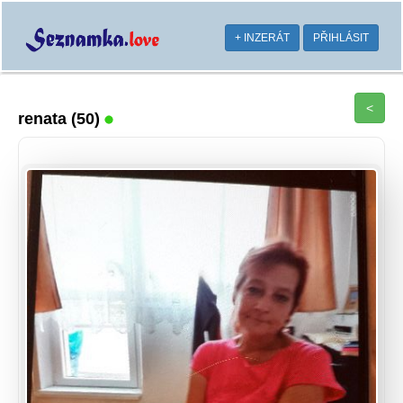
+ INZERÁT
PŘIHLÁSIT
<
renata
(50)