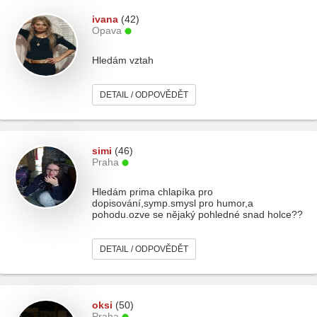
ivana
(42)
Opava
Hledám vztah
DETAIL / ODPOVĚDĚT
simi
(46)
Praha
Hledám prima chlapíka pro
dopisování,symp.smysl pro humor,a
pohodu.ozve se nějaký pohledné snad holce??
DETAIL / ODPOVĚDĚT
oksi
(50)
Praha