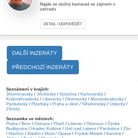
Najde se slušný kamarad se zájmem o
zahradu
DETAIL / ODPOVĚDĚT
DALŠÍ INZERÁTY
PŘEDCHOZÍ INZERÁTY
Seznámení v krajích:
Jihomoravský
/
Jihočeský
/
Vysočina
/
Karlovarský
/
Královéhradecký
/
Liberecký
/
Olomoucký
/
Moravskoslezský
/
Pardubický
/
Plzeňský
/
Praha a okolí
/
Středočeský
/
Ústecký
/
Zlínský
Seznamka ve městech:
Praha
/
Brno
/
Ostrava
/
Plzeň
/
Liberec
/
Olomouc
/
České
Budějovice
/
Hradec Králové
/
Ústí nad Labem
/
Pardubice
/
Zlín
/
Havířov
/
Kladno
/
Most
/
Opava
/
Frýdek-Místek
/
Karviná
/