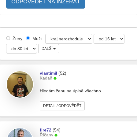
ODPOVĚDĚT NA INZERÁT
Ženy
Muži
DALŠÍ
vlastimil
(52)
Kadaň
Hledám ženu na úplně všechno
DETAIL / ODPOVĚDĚT
fire72
(54)
Říčany