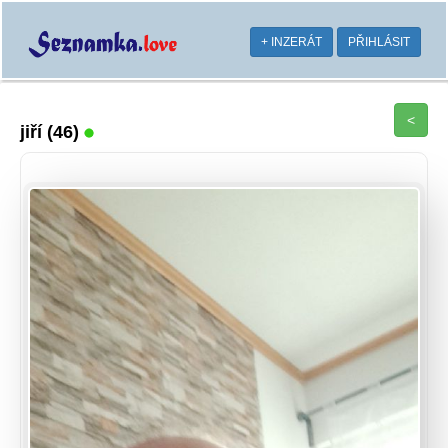
+ INZERÁT
PŘIHLÁSIT
<
jiří
(46)