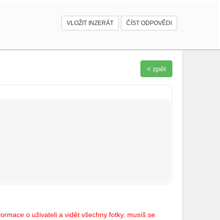
VLOŽIT INZERÁT
ČÍST ODPOVĚDI
< zpět
ormace o uživateli a vidět všechny fotky, musíš se