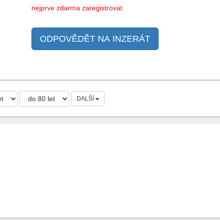
nejprve zdarma zaregistrovat.
ODPOVĚDĚT NA INZERÁT
DALŠÍ
m