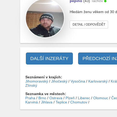
pepino
(43)
Tachov
Hledám ženu věkem od 30 do
DETAIL / ODPOVĚDĚT
DALŠÍ INZERÁTY
PŘEDCHOZÍ I
Seznámení v krajích:
Jihomoravský
/
Jihočeský
/
Vysočina
/
Karlovarský
/
Krá
Zlínský
Seznamka ve městech:
Praha
/
Brno
/
Ostrava
/
Plzeň
/
Liberec
/
Olomouc
/
Čes
Karviná
/
Jihlava
/
Teplice
/
Chomutov
/