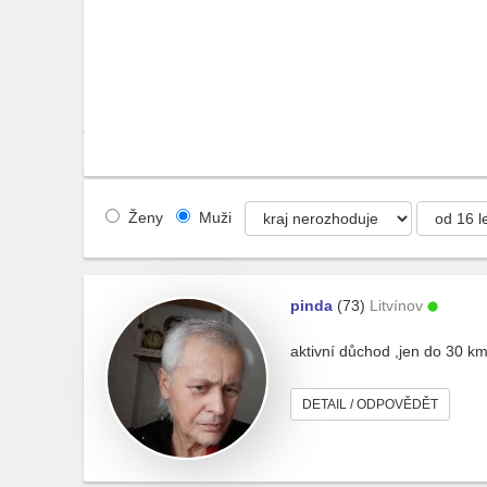
Ženy
Muži
pinda
(73)
Litvínov
aktivní důchod ,jen do 30 k
DETAIL / ODPOVĚDĚT