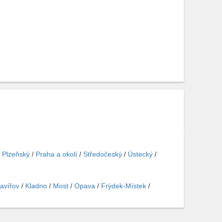
/
Plzeňský
/
Praha a okolí
/
Středočeský
/
Ústecký
/
avířov
/
Kladno
/
Most
/
Opava
/
Frýdek-Místek
/