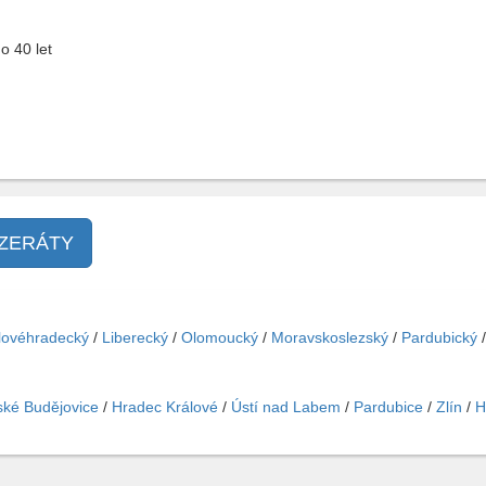
 40 let
NZERÁTY
lovéhradecký
/
Liberecký
/
Olomoucký
/
Moravskoslezský
/
Pardubický
ké Budějovice
/
Hradec Králové
/
Ústí nad Labem
/
Pardubice
/
Zlín
/
H