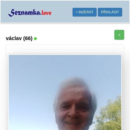
+ INZERÁT
PŘIHLÁSIT
<
václav
(66)