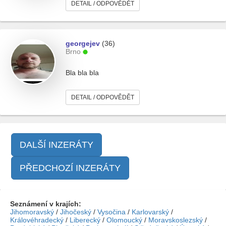
DETAIL / ODPOVĚDĚT
georgejev
(36)
Brno
Bla bla bla
DETAIL / ODPOVĚDĚT
DALŠÍ INZERÁTY
PŘEDCHOZÍ INZERÁTY
Seznámení v krajích:
Jihomoravský
/
Jihočeský
/
Vysočina
/
Karlovarský
/
Královéhradecký
/
Liberecký
/
Olomoucký
/
Moravskoslezský
/