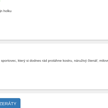
jn holku
 sportovec, který si dodnes rád protáhne kostru, náruživý čtenář, milo
NZERÁTY