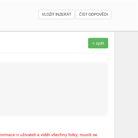
VLOŽIT INZERÁT
ČÍST ODPOVĚDI
< zpět
ormace o uživateli a vidět všechny fotky, musíš se