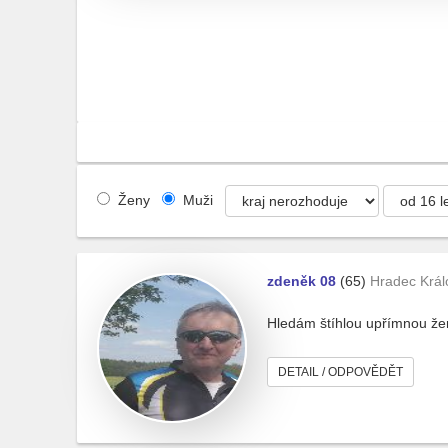
Ženy
Muži
zdeněk 08
(65)
Hradec Král
Hledám štíhlou upřímnou ženu
DETAIL / ODPOVĚDĚT