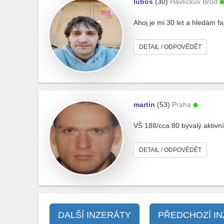
luboš
(30)
Havlíčkův Brod
Ahoj je mi 30 let a hledám fa
DETAIL / ODPOVĚDĚT
martin
(53)
Praha
VŠ 188/cca 80 bývalý aktivní
DETAIL / ODPOVĚDĚT
DALŠÍ INZERÁTY
PŘEDCHOZÍ I