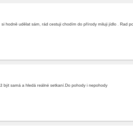
si hodně udělat sám, rád cestuji chodím do přírody miluji jídlo . Rad po
ž být samá a hledá reálné setkaní.Do pohody i nepohody