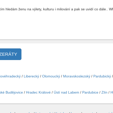
m hledám ženu na výlety, kulturu i milování a pak se uvidí co dále.. 
NZERÁTY
lovéhradecký
/
Liberecký
/
Olomoucký
/
Moravskoslezský
/
Pardubický
ké Budějovice
/
Hradec Králové
/
Ústí nad Labem
/
Pardubice
/
Zlín
/
H