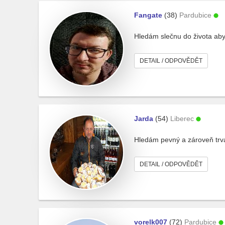
Fangate
(38)
Pardubice
Hledám slečnu do života abyc
DETAIL / ODPOVĚDĚT
Jarda
(54)
Liberec
Hledám pevný a zároveň trva
DETAIL / ODPOVĚDĚT
vorelk007
(72)
Pardubice