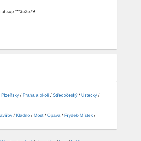
Whattsup ***352579
/
Plzeňský
/
Praha a okolí
/
Středočeský
/
Ústecký
/
avířov
/
Kladno
/
Most
/
Opava
/
Frýdek-Místek
/