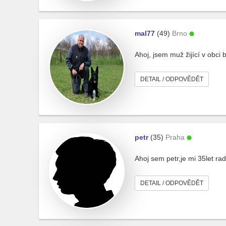
mal77
(49)
Brno
Ahoj, jsem muž žijící v obci
DETAIL / ODPOVĚDĚT
petr
(35)
Praha
Ahoj sem petr,je mi 35let ra
DETAIL / ODPOVĚDĚT