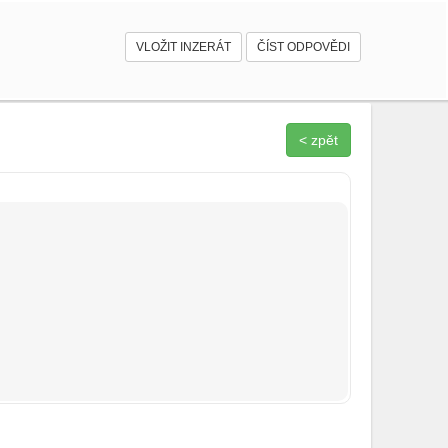
VLOŽIT INZERÁT
ČÍST ODPOVĚDI
< zpět