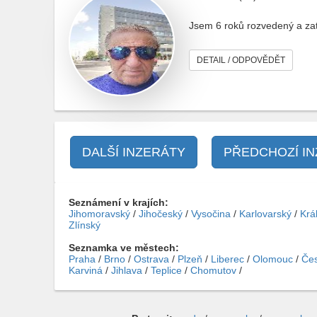
Jsem 6 roků rozvedený a zatí
DETAIL / ODPOVĚDĚT
DALŠÍ INZERÁTY
PŘEDCHOZÍ I
Seznámení v krajích:
Jihomoravský
/
Jihočeský
/
Vysočina
/
Karlovarský
/
Krá
Zlínský
Seznamka ve městech:
Praha
/
Brno
/
Ostrava
/
Plzeň
/
Liberec
/
Olomouc
/
Čes
Karviná
/
Jihlava
/
Teplice
/
Chomutov
/