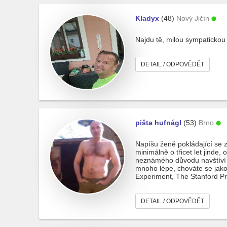
Kladyx
(48)
Nový Jičín
Najdu tě, milou sympatickou 
DETAIL / ODPOVĚDĚT
pišta hufnágl
(53)
Brno
Napíšu ženě pokládající se z
minimálně o třicet let jinde
neznámého důvodu navštíví m
mnoho lépe, chováte se jako
Experiment, The Stanford Pr
DETAIL / ODPOVĚDĚT