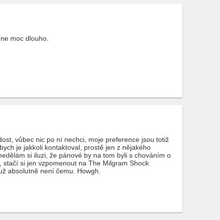
e ne moc dlouho.
ost, vůbec nic po ní nechci, moje preference jsou totiž
ych je jakkoli kontaktoval, prostě jen z nějakého
edělám si iluzi, že pánové by na tom byli s chováním o
e, stačí si jen vzpomenout na The Milgram Shock
 už absolutně není čemu. Howgh.