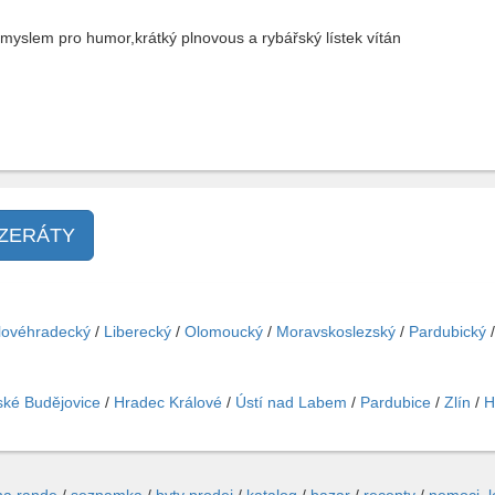
myslem pro humor,krátký plnovous a rybářský lístek vítán
NZERÁTY
lovéhradecký
/
Liberecký
/
Olomoucký
/
Moravskoslezský
/
Pardubický
ké Budějovice
/
Hradec Králové
/
Ústí nad Labem
/
Pardubice
/
Zlín
/
H