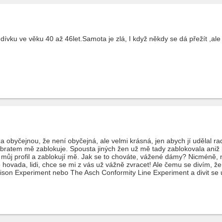
dívku ve věku 40 až 46let.Samota je zlá, I když někdy se dá přežít ,al
a obyčejnou, že není obyčejná, ale velmi krásná, jen abych jí udělal rad
, obratem mě zablokuje. Spousta jiných žen už mě tady zablokovala aniž b
ůj profil a zablokují mě. Jak se to chováte, vážené dámy? Nicméně, n
 hovada, lidi, chce se mi z vás už vážně zvracet! Ale čemu se divím, ž
ison Experiment nebo The Asch Conformity Line Experiment a divit se