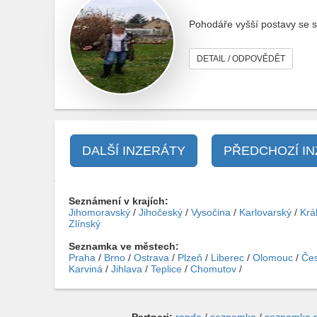
Pohodáře vyšší postavy se s
DETAIL / ODPOVĚDĚT
DALŠÍ INZERÁTY
PŘEDCHOZÍ I
Seznámení v krajích:
Jihomoravský
/
Jihočeský
/
Vysočina
/
Karlovarský
/
Krá
Zlínský
Seznamka ve městech:
Praha
/
Brno
/
Ostrava
/
Plzeň
/
Liberec
/
Olomouc
/
Čes
Karviná
/
Jihlava
/
Teplice
/
Chomutov
/