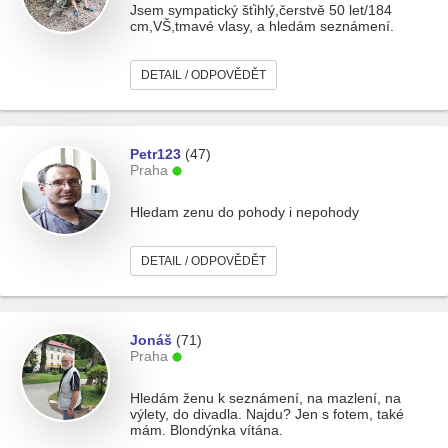
Jsem sympatický šťihlý,čerstvě 50 let/184
cm,VŠ,tmavé vlasy, a hledám seznámení.
DETAIL / ODPOVĚDĚT
Petr123
(47)
Praha
Hledam zenu do pohody i nepohody
DETAIL / ODPOVĚDĚT
Jonáš
(71)
Praha
Hledám ženu k seznámení, na mazlení, na
výlety, do divadla. Najdu? Jen s fotem, také
mám. Blondýnka vítána.