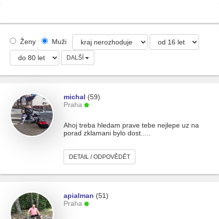
Ženy
Muži
DALŠÍ
michal
(59)
Praha
Ahoj treba hledam prave tebe nejlepe uz na
porad zklamani bylo dost.....
DETAIL / ODPOVĚDĚT
apialman
(51)
Praha