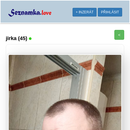
+ INZERÁT
PŘIHLÁSIT
<
jirka
(45)