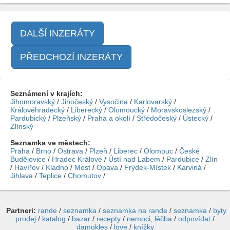
DALŠÍ INZERÁTY
PŘEDCHOZÍ INZERÁTY
Seznámení v krajích:
Jihomoravský
/
Jihočeský
/
Vysočina
/
Karlovarský
/
Královéhradecký
/
Liberecký
/
Olomoucký
/
Moravskoslezský
/
Pardubický
/
Plzeňský
/
Praha a okolí
/
Středočeský
/
Ústecký
/
Zlínský
Seznamka ve městech:
Praha
/
Brno
/
Ostrava
/
Plzeň
/
Liberec
/
Olomouc
/
České
Budějovice
/
Hradec Králové
/
Ústí nad Labem
/
Pardubice
/
Zlín
/
Havířov
/
Kladno
/
Most
/
Opava
/
Frýdek-Místek
/
Karviná
/
Jihlava
/
Teplice
/
Chomutov
/
Partneri:
rande
/
seznamka
/
seznamka na rande
/
seznamka
/
byty
prodej
/
katalog
/
bazar
/
recepty
/
nemoci, léčba
/
odpovídat
/
damokles
/
love
/
knížky