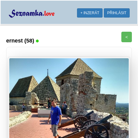
+ INZERÁT
PŘIHLÁSIT
<
ernest
(58)