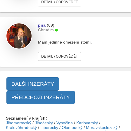
DETAIL / ODPOVĚDĚT
pira
(69)
Chrudim
Mám jedinné omezení stomii..
DETAIL / ODPOVĚDĚT
DALŠÍ INZERÁTY
PŘEDCHOZÍ INZERÁTY
Seznámení v krajích:
Jihomoravský
/
Jihočeský
/
Vysočina
/
Karlovarský
/
Královéhradecký
/
Liberecký
/
Olomoucký
/
Moravskoslezský
/