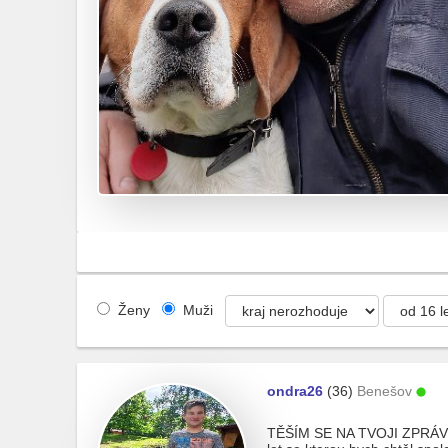
Ženy
Muži
ondra26
(36)
Benešov
TĚŠÍM SE NA TVOJI ZPRÁVU.K