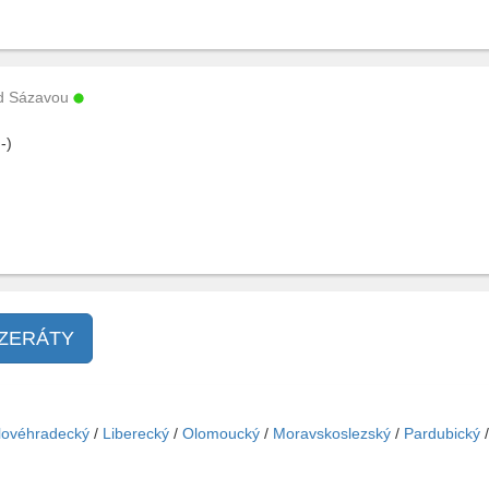
d Sázavou
:-)
NZERÁTY
lovéhradecký
/
Liberecký
/
Olomoucký
/
Moravskoslezský
/
Pardubický