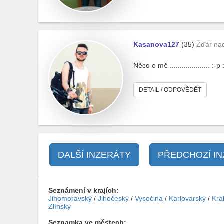
Kasanova127
(35)
Žďár na
Něco o mě .................... :-p 
DETAIL / ODPOVĚDĚT
DALŠÍ INZERÁTY
PŘEDCHOZÍ I
Seznámení v krajích:
Jihomoravský
/
Jihočeský
/
Vysočina
/
Karlovarský
/
Krá
Zlínský
Seznamka ve městech: