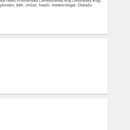
rska nebo Příbramska (Středočeský kraj /Jihočeský kraj).
yžování, běh, chůze, hasiči, meteorologie. Dokážu