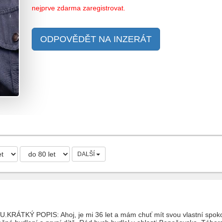
nejprve zdarma zaregistrovat.
ODPOVĚDĚT NA INZERÁT
DALŠÍ
RÁTKÝ POPIS: Ahoj, je mi 36 let a mám chuť mít svou vlastní spokoj