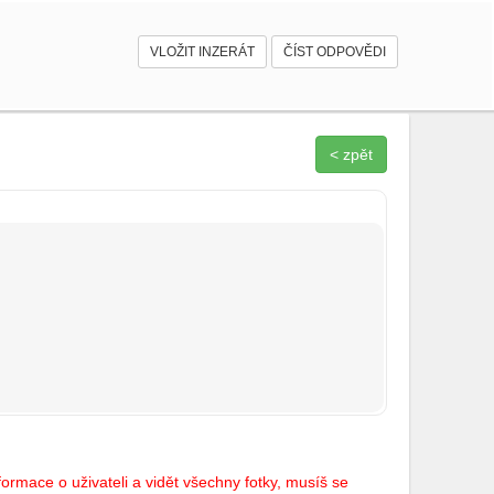
VLOŽIT INZERÁT
ČÍST ODPOVĚDI
< zpět
ormace o uživateli a vidět všechny fotky, musíš se