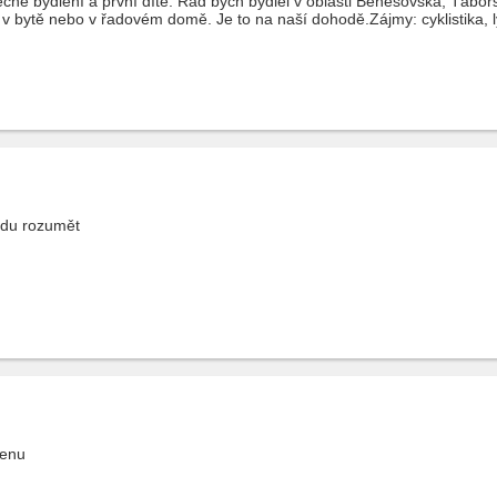
lečné bydlení a první dítě. Rád bych bydlel v oblasti Benešovska, Tábo
v bytě nebo v řadovém domě. Je to na naší dohodě.Zájmy: cyklistika, l
udu rozumět
ženu