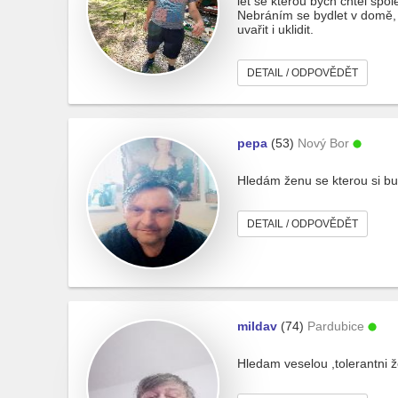
let se kterou bych chtěl spo
Nebráním se bydlet v domě, 
uvařit i uklidit.
DETAIL / ODPOVĚDĚT
pepa
(53)
Nový Bor
Hledám ženu se kterou si b
DETAIL / ODPOVĚDĚT
mildav
(74)
Pardubice
Hledam veselou ,tolerantni 