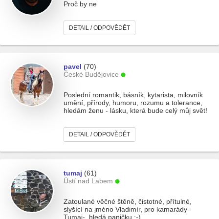
Proč by ne
DETAIL / ODPOVĚDĚT
pavel
(70)
České Budějovice
Poslední romantik, básník, kytarista, milovník
umění, přírody, humoru, rozumu a tolerance,
hledám ženu - lásku, která bude celý můj svět!
DETAIL / ODPOVĚDĚT
tumaj
(61)
Ústí nad Labem
Zatoulané věčné štěně, čistotné, přítulné,
slyšící na jméno Vladimír, pro kamarády -
Tumaj-, hledá paničku :-) .