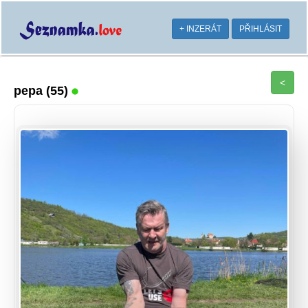
+ INZERÁT
PŘIHLÁSIT
<
pepa
(55)