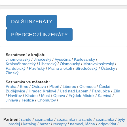
DALŠÍ INZERÁTY
PŘEDCHOZÍ INZERÁTY
Seznámení v krajích:
Jihomoravský
/
Jihočeský
/
Vysočina
/
Karlovarský
/
Královéhradecký
/
Liberecký
/
Olomoucký
/
Moravskoslezský
/
Pardubický
/
Plzeňský
/
Praha a okolí
/
Středočeský
/
Ústecký
/
Zlínský
Seznamka ve městech:
Praha
/
Brno
/
Ostrava
/
Plzeň
/
Liberec
/
Olomouc
/
České
Budějovice
/
Hradec Králové
/
Ústí nad Labem
/
Pardubice
/
Zlín
/
Havířov
/
Kladno
/
Most
/
Opava
/
Frýdek-Místek
/
Karviná
/
Jihlava
/
Teplice
/
Chomutov
/
Partneri:
rande
/
seznamka
/
seznamka na rande
/
seznamka
/
byty
prodej
/
katalog
/
bazar
/
recepty
/
nemoci, léčba
/
odpovídat
/