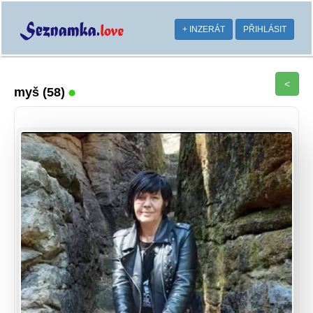
+ INZERÁT
PŘIHLÁSIT
<
myš
(58)