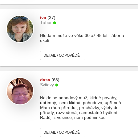
iva
(37)
Tábor
Hledám muže ve věku 30 až 45 let Tábor a
okolí
DETAIL / ODPOVĚDĚT
dasa
(68)
Svitavy
Najde se pohodový muž, klidné povahy,
upřímný, jsem klidná, pohodová, upřímná.
Mám ráda přírodu , procházky, výlety do
přírody, rozvedená, samostatné bydlení.
Raději z vesnice, není podminkou
DETAIL / ODPOVĚDĚT