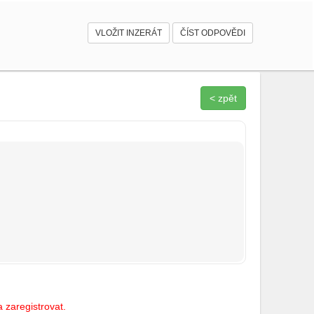
VLOŽIT INZERÁT
ČÍST ODPOVĚDI
< zpět
 zaregistrovat.