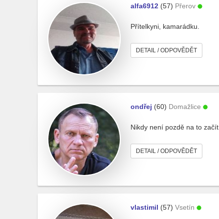
alfa6912
(57)
Přerov
Přítelkyni, kamarádku.
DETAIL / ODPOVĚDĚT
ondřej
(60)
Domažlice
Nikdy není pozdě na to začít 
DETAIL / ODPOVĚDĚT
vlastimil
(57)
Vsetín