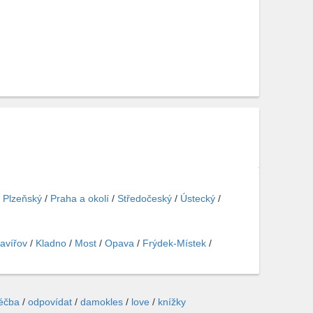
/
Plzeňský
/
Praha a okolí
/
Středočeský
/
Ústecký
/
avířov
/
Kladno
/
Most
/
Opava
/
Frýdek-Místek
/
léčba
/
odpovídat
/
damokles
/
love
/
knížky