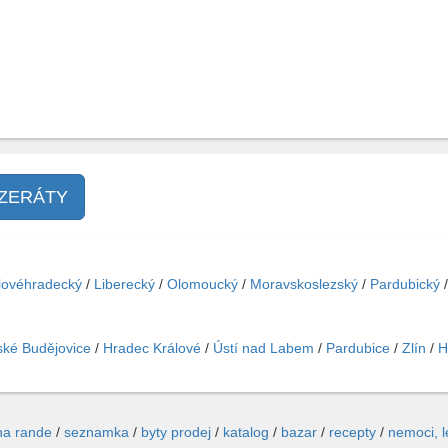
NZERÁTY
lovéhradecký
/
Liberecký
/
Olomoucký
/
Moravskoslezský
/
Pardubický
ké Budějovice
/
Hradec Králové
/
Ústí nad Labem
/
Pardubice
/
Zlín
/
H
na rande
/
seznamka
/
byty prodej
/
katalog
/
bazar
/
recepty
/
nemoci, 