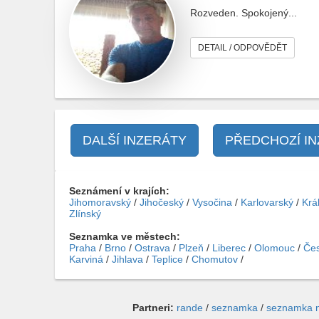
Rozveden. Spokojený...
DETAIL / ODPOVĚDĚT
DALŠÍ INZERÁTY
PŘEDCHOZÍ I
Seznámení v krajích:
Jihomoravský
/
Jihočeský
/
Vysočina
/
Karlovarský
/
Krá
Zlínský
Seznamka ve městech:
Praha
/
Brno
/
Ostrava
/
Plzeň
/
Liberec
/
Olomouc
/
Čes
Karviná
/
Jihlava
/
Teplice
/
Chomutov
/
Partneri:
rande
/
seznamka
/
seznamka 