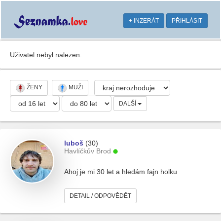
+ INZERÁT
PŘIHLÁSIT
Uživatel nebyl nalezen.
ŽENY
MUŽI
DALŠÍ
luboš
(30)
Havlíčkův Brod
Ahoj je mi 30 let a hledám fajn holku
DETAIL / ODPOVĚDĚT