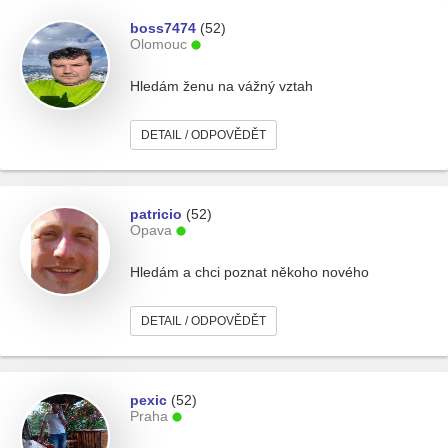
boss7474
(52)
Olomouc
Hledám ženu na vážný vztah
DETAIL / ODPOVĚDĚT
patricio
(52)
Opava
Hledám a chci poznat někoho nového
DETAIL / ODPOVĚDĚT
pexic
(52)
Praha