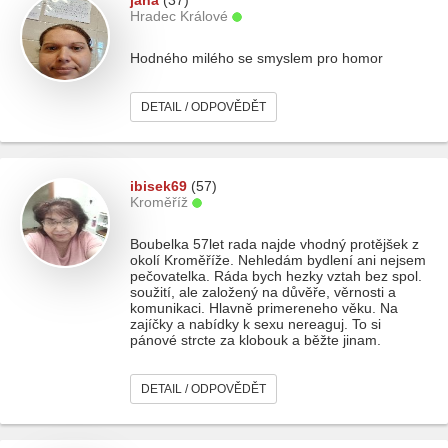
jana
(37)
Hradec Králové
Hodného milého se smyslem pro homor
DETAIL / ODPOVĚDĚT
ibisek69
(57)
Kroměříž
Boubelka 57let rada najde vhodný protějšek z
okolí Kroměříže. Nehledám bydlení ani nejsem
pečovatelka. Ráda bych hezky vztah bez spol.
soužití, ale založený na důvěře, věrnosti a
komunikaci. Hlavně primereneho věku. Na
zajíčky a nabídky k sexu nereaguj. To si
pánové strcte za klobouk a běžte jinam.
DETAIL / ODPOVĚDĚT