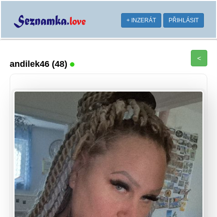
+ INZERÁT
PŘIHLÁSIT
<
andilek46
(48)