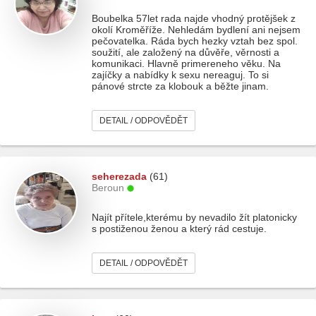
Boubelka 57let rada najde vhodný protějšek z
okolí Kroměříže. Nehledám bydlení ani nejsem
pečovatelka. Ráda bych hezky vztah bez spol.
soužití, ale založený na důvěře, věrnosti a
komunikaci. Hlavně primereneho věku. Na
zajíčky a nabídky k sexu nereaguj. To si
pánové strcte za klobouk a běžte jinam.
DETAIL / ODPOVĚDĚT
seherezada
(61)
Beroun
Najít přítele,kterému by nevadilo žít platonicky
s postiženou ženou a který rád cestuje.
DETAIL / ODPOVĚDĚT