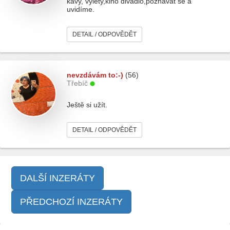
kávy, výlety,kino divadlo,poznávat se a
uvidíme.
DETAIL / ODPOVĚDĚT
nevzdávám to:-)
(56)
Třebíč
Ještě si užít.
DETAIL / ODPOVĚDĚT
DALŠÍ INZERÁTY
PŘEDCHOZÍ INZERÁTY