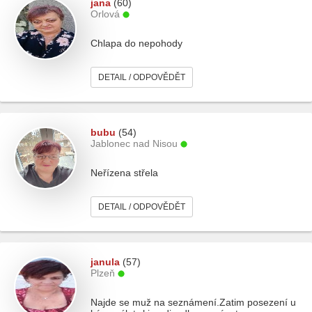
jana
(60)
Orlová
Chlapa do nepohody
DETAIL / ODPOVĚDĚT
bubu
(54)
Jablonec nad Nisou
Neřízena střela
DETAIL / ODPOVĚDĚT
janula
(57)
Plzeň
Najde se muž na seznámení.Zatim posezení u