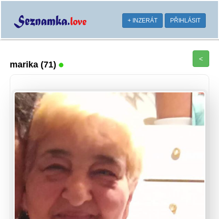
+ INZERÁT
PŘIHLÁSIT
<
marika
(71)