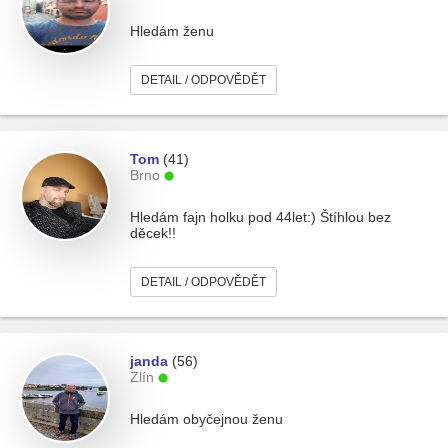
Hledám ženu
DETAIL / ODPOVĚDĚT
Tom
(41)
Brno
Hledám fajn holku pod 44let:) Štíhlou bez
děcek!!
DETAIL / ODPOVĚDĚT
janda
(56)
Zlín
Hledám obyčejnou ženu