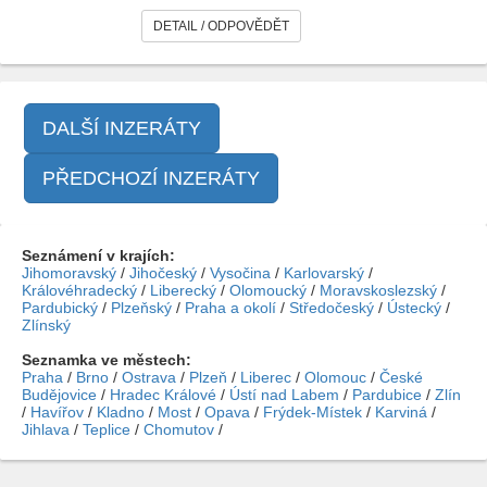
DETAIL / ODPOVĚDĚT
DALŠÍ INZERÁTY
PŘEDCHOZÍ INZERÁTY
Seznámení v krajích:
Jihomoravský
/
Jihočeský
/
Vysočina
/
Karlovarský
/
Královéhradecký
/
Liberecký
/
Olomoucký
/
Moravskoslezský
/
Pardubický
/
Plzeňský
/
Praha a okolí
/
Středočeský
/
Ústecký
/
Zlínský
Seznamka ve městech:
Praha
/
Brno
/
Ostrava
/
Plzeň
/
Liberec
/
Olomouc
/
České
Budějovice
/
Hradec Králové
/
Ústí nad Labem
/
Pardubice
/
Zlín
/
Havířov
/
Kladno
/
Most
/
Opava
/
Frýdek-Místek
/
Karviná
/
Jihlava
/
Teplice
/
Chomutov
/