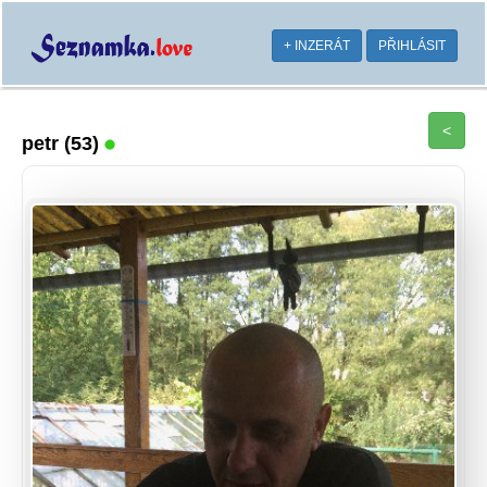
+ INZERÁT
PŘIHLÁSIT
<
petr
(53)