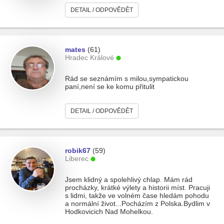
DETAIL / ODPOVĚDĚT
mates
(61)
Hradec Králové
Rád se seznámím s milou,sympatickou
paní,není se ke komu přitulit
DETAIL / ODPOVĚDĚT
robik67
(59)
Liberec
Jsem klidný a spolehlivý chlap. Mám rád
procházky, krátké výlety a historii míst. Pracuji
s lidmi, takže ve volném čase hledám pohodu
a normální život...Pocházím z Polska.Bydlim v
Hodkovicich Nad Mohelkou.