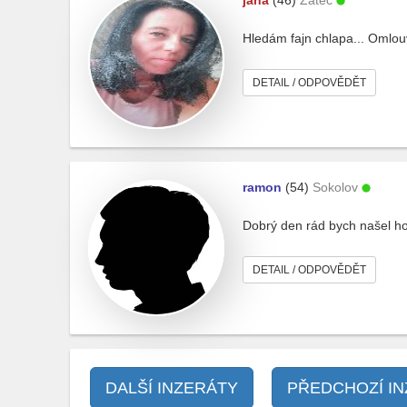
jana
(46)
Žatec
Hledám fajn chlapa... Omlou
DETAIL / ODPOVĚDĚT
ramon
(54)
Sokolov
Dobrý den rád bych našel hod
DETAIL / ODPOVĚDĚT
DALŠÍ INZERÁTY
PŘEDCHOZÍ I