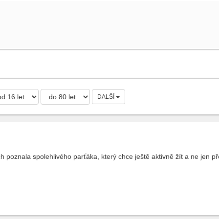
DALŠÍ
 poznala spolehlivého parťáka, který chce ještě aktivně žít a ne jen př