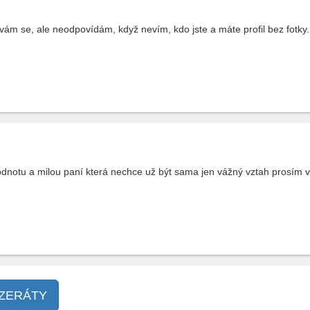
vám se, ale neodpovídám, když nevím, kdo jste a máte profil bez fotky.
notu a milou paní která nechce už být sama jen vážný vztah prosím věk
NZERÁTY