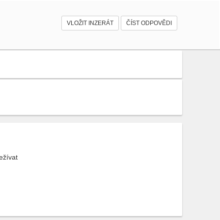
VLOŽIT INZERÁT
ČÍST ODPOVĚDI
ežívat