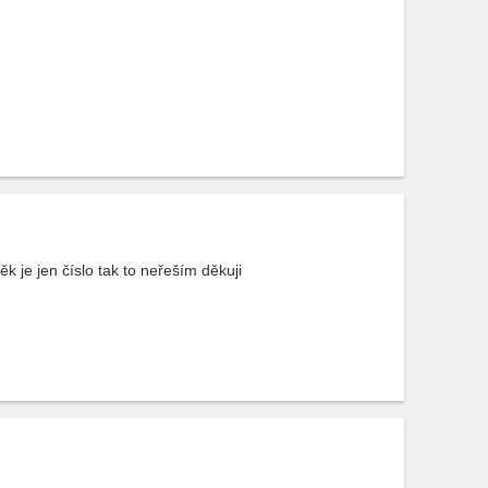
 je jen číslo tak to neřeším děkuji