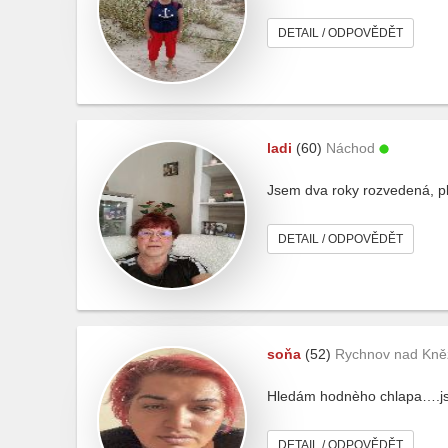
DETAIL / ODPOVĚDĚT
ladi
(60)
Náchod
Jsem dva roky rozvedená, plno
DETAIL / ODPOVĚDĚT
soňa
(52)
Rychnov nad Kně
Hledám hodnèho chlapa….j
DETAIL / ODPOVĚDĚT