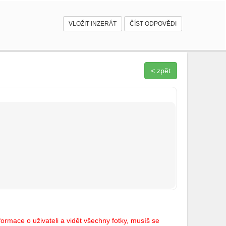
VLOŽIT INZERÁT
ČÍST ODPOVĚDI
< zpět
ormace o uživateli a vidět všechny fotky, musíš se