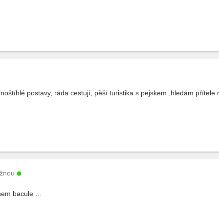
štíhlé postavy, ráda cestují, pěší turistika s pejskem ,hledám přítele na
žnou
sem bacule …