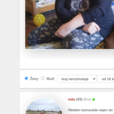
Ženy
Muži
mila
(69)
Brno
Hledám kamaráda nejen do de