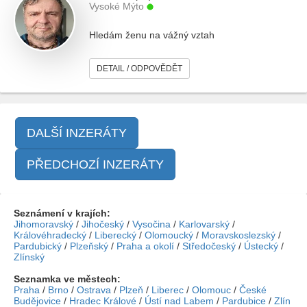
Vysoké Mýto
Hledám ženu na vážný vztah
DETAIL / ODPOVĚDĚT
DALŠÍ INZERÁTY
PŘEDCHOZÍ INZERÁTY
Seznámení v krajích:
Jihomoravský
/
Jihočeský
/
Vysočina
/
Karlovarský
/
Královéhradecký
/
Liberecký
/
Olomoucký
/
Moravskoslezský
/
Pardubický
/
Plzeňský
/
Praha a okolí
/
Středočeský
/
Ústecký
/
Zlínský
Seznamka ve městech:
Praha
/
Brno
/
Ostrava
/
Plzeň
/
Liberec
/
Olomouc
/
České
Budějovice
/
Hradec Králové
/
Ústí nad Labem
/
Pardubice
/
Zlín