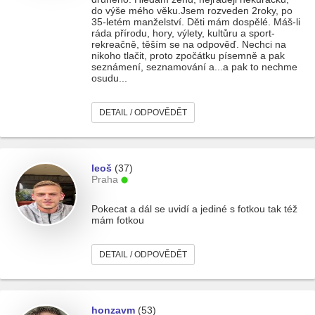
do výše mého věku.Jsem rozveden 2roky, po
35-letém manželství. Děti mám dospělé. Máš-li
ráda přírodu, hory, výlety, kultůru a sport-
rekreačně, těším se na odpověď. Nechci na
nikoho tlačit, proto zpočátku písemně a pak
seznámení, seznamování a...a pak to nechme
osudu...
DETAIL / ODPOVĚDĚT
leoš
(37)
Praha
Pokecat a dál se uvidí a jediné s fotkou tak též
mám fotkou
DETAIL / ODPOVĚDĚT
honzavm
(53)