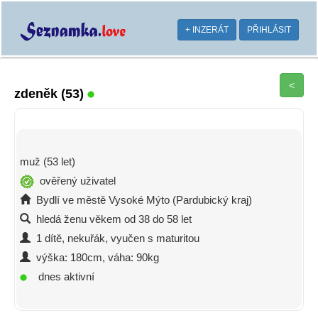
+ INZERÁT
PŘIHLÁSIT
<
zdeněk
(53)
muž (53 let)
ověřený uživatel
Bydlí ve městě Vysoké Mýto (Pardubický kraj)
hledá ženu věkem od 38 do 58 let
1 dítě, nekuřák, vyučen s maturitou
výška: 180cm, váha: 90kg
dnes aktivní