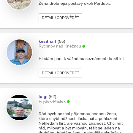
Žena drobnější postavy okolí Pardubic
DETAIL / ODPOVĚDĚT
kesitnarf
(56)
Rychnov nad Kněžnou
Hledám paní k vážnému seznámení do 58 let.
DETAIL / ODPOVĚDĚT
luigi
(62)
Frýdek-Místek
Rád bych poznal příjemnou,hodnou ženu,
které chybí něžnost, láska, cit a pohlazení.
Nehledám flirt, ale vážnou známost. Chci mít
rád, milovat a být milován, těšit se jeden na
druhého. Hledám ženu, nejraději nekuřačku,