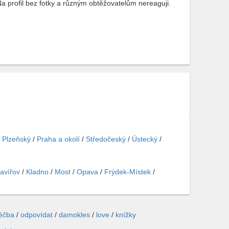
 profil bez fotky a různým obtěžovatelům nereaguji.
/
Plzeňský
/
Praha a okolí
/
Středočeský
/
Ústecký
/
avířov
/
Kladno
/
Most
/
Opava
/
Frýdek-Místek
/
léčba
/
odpovídat
/
damokles
/
love
/
knížky