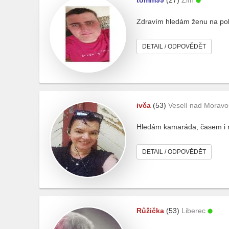
tomm99
(27)
Zlín
Zdravím hledám ženu na pokec
DETAIL / ODPOVĚDĚT
ivča
(53)
Veselí nad Moravo
Hledám kamaráda, časem i n
DETAIL / ODPOVĚDĚT
Růžička
(53)
Liberec