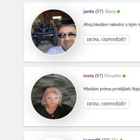
jarda
(57)
Slaný
Ahoj,hledám nékoho s kým mi
DETAIL / ODPOVĚDĚT
iveta
(57)
Chrudim
Hledám prima protějšek.Najd
DETAIL / ODPOVĚDĚT