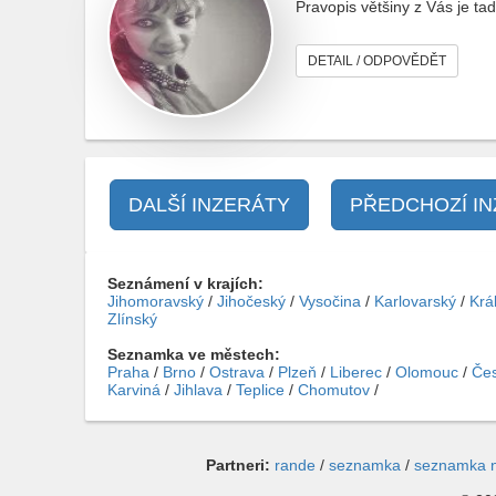
Pravopis většiny z Vás je t
DETAIL / ODPOVĚDĚT
DALŠÍ INZERÁTY
PŘEDCHOZÍ I
Seznámení v krajích:
Jihomoravský
/
Jihočeský
/
Vysočina
/
Karlovarský
/
Krá
Zlínský
Seznamka ve městech:
Praha
/
Brno
/
Ostrava
/
Plzeň
/
Liberec
/
Olomouc
/
Čes
Karviná
/
Jihlava
/
Teplice
/
Chomutov
/
Partneri:
rande
/
seznamka
/
seznamka 