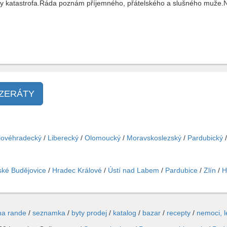
ady katastrofa.Ráda poznám příjemného, přátelského a slušného muže.Na
NZERÁTY
lovéhradecký
/
Liberecký
/
Olomoucký
/
Moravskoslezský
/
Pardubický
ké Budějovice
/
Hradec Králové
/
Ústí nad Labem
/
Pardubice
/
Zlín
/
H
na rande
/
seznamka
/
byty prodej
/
katalog
/
bazar
/
recepty
/
nemoci, 