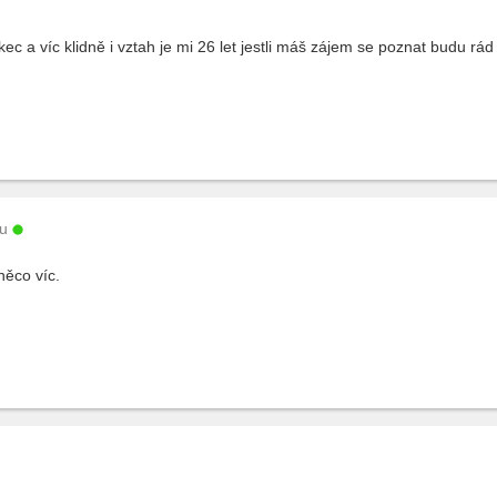
 a víc klidně i vztah je mi 26 let jestli máš zájem se poznat budu rád k
u
ěco víc.