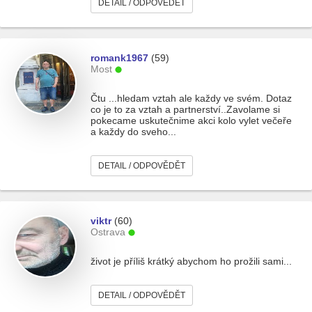
DETAIL / ODPOVĚDĚT
romank1967
(59)
Most
Čtu ...hledam vztah ale každy ve svém. Dotaz
co je to za vztah a partnerství..Zavolame si
pokecame uskutečnime akci kolo vylet večeře
a každy do sveho...
DETAIL / ODPOVĚDĚT
viktr
(60)
Ostrava
život je příliš krátký abychom ho prožili sami...
DETAIL / ODPOVĚDĚT