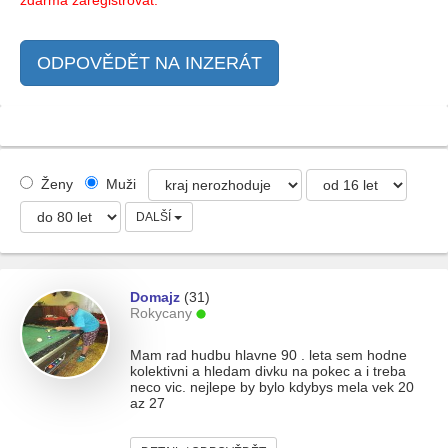
ODPOVĚDĚT NA INZERÁT
Ženy
Muži
DALŠÍ
Domajz
(31)
Rokycany
Mam rad hudbu hlavne 90 . leta sem hodne
kolektivni a hledam divku na pokec a i treba
neco vic. nejlepe by bylo kdybys mela vek 20
az 27