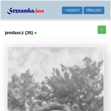
+ INZERÁT
PŘIHLÁSIT
<
jendascz
(35)