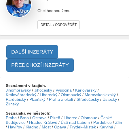
Chci hodnou ženu
DETAIL / ODPOVĚDĚT
DALŠÍ INZERÁTY
PŘEDCHOZÍ INZERÁTY
Seznámení v krajích:
Jihomoravský
/
Jihočeský
/
Vysočina
/
Karlovarský
/
Královéhradecký
/
Liberecký
/
Olomoucký
/
Moravskoslezský
/
Pardubický
/
Plzeňský
/
Praha a okolí
/
Středočeský
/
Ústecký
/
Zlínský
Seznamka ve městech:
Praha
/
Brno
/
Ostrava
/
Plzeň
/
Liberec
/
Olomouc
/
České
Budějovice
/
Hradec Králové
/
Ústí nad Labem
/
Pardubice
/
Zlín
/
Havířov
/
Kladno
/
Most
/
Opava
/
Frýdek-Místek
/
Karviná
/