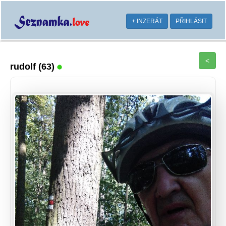
+ INZERÁT
PŘIHLÁSIT
<
rudolf
(63)