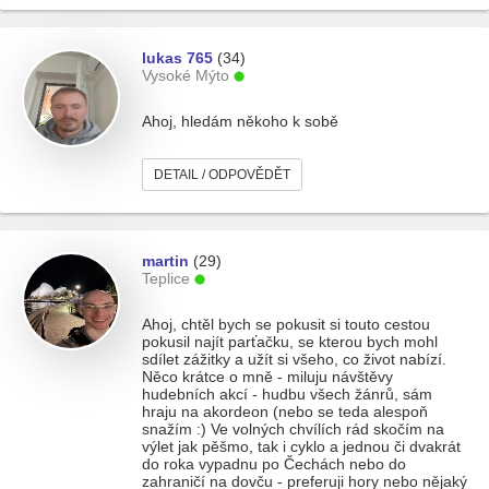
lukas 765
(34)
Vysoké Mýto
Ahoj, hledám někoho k sobě
DETAIL / ODPOVĚDĚT
martin
(29)
Teplice
Ahoj, chtěl bych se pokusit si touto cestou
pokusil najít parťačku, se kterou bych mohl
sdílet zážitky a užít si všeho, co život nabízí.
Něco krátce o mně - miluju návštěvy
hudebních akcí - hudbu všech žánrů, sám
hraju na akordeon (nebo se teda alespoň
snažím :) Ve volných chvílích rád skočím na
výlet jak pěšmo, tak i cyklo a jednou či dvakrát
do roka vypadnu po Čechách nebo do
zahraničí na dovču - preferuji hory nebo nějaký