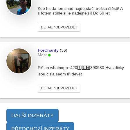
Kdo hledá ten snad najde,stačí troška štěstí! A
s fotem štíhlejší je nadějnější! Do 60 let
DETAIL / ODPOVĚDĚT
ForCharity
(36)
Most
Piš na whatsapp+4207️⃣3️⃣9️⃣390980.Hvezdicky
jsou cisla sedm tři devět
DETAIL / ODPOVĚDĚT
DALŠÍ INZERÁTY
PŘEDCHOZÍ INZERÁTY