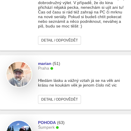
dobrodružný výlet. V případě, že do kina
přichází nějaká pecka, nenechám si ujít ani tu!
Čas od času si rád též zahraji na PC či mrknu
na nové seriály. Pokud si budeš chtít pokecat
nebo seznámit a něco podniknout, neváhej a
piš, budu se moc těšit :)
DETAIL / ODPOVĚDĚT
marian
(51)
Praha
Hledám lásku a vážný vztah já se na věk ani
krásu ne koukám věk je jenom číslo nič vic
DETAIL / ODPOVĚDĚT
POHODA
(63)
Šumperk