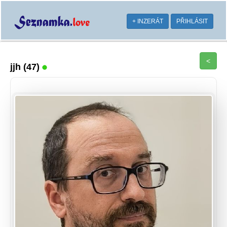
+ INZERÁT
PŘIHLÁSIT
<
jjh
(47)