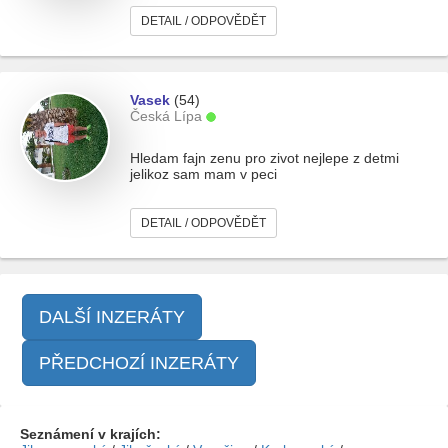
DETAIL / ODPOVĚDĚT
Vasek
(54)
Česká Lípa
Hledam fajn zenu pro zivot nejlepe z detmi
jelikoz sam mam v peci
DETAIL / ODPOVĚDĚT
DALŠÍ INZERÁTY
PŘEDCHOZÍ INZERÁTY
Seznámení v krajích: