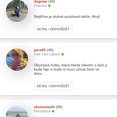
dagmar
(44)
Ostrava
Nejdříve je slušné pozdravit-takže: Ahoj!
DETAIL / ODPOVĚDĚT
jana45
(46)
Ústí nad Labem
Obyčejná holka, která hledá někoho s kým jí
bude fajn a bude si moct užívat život ve
dvou…
DETAIL / ODPOVĚDĚT
sluncemoře
(68)
Pardubice