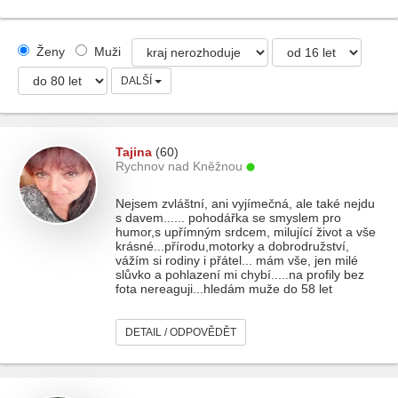
Ženy
Muži
DALŠÍ
Tajina
(60)
Rychnov nad Kněžnou
Nejsem zvláštní, ani vyjímečná, ale také nejdu
s davem...... pohodářka se smyslem pro
humor,s upřímným srdcem, milující život a vše
krásné...přírodu,motorky a dobrodružství,
vážím si rodiny i přátel... mám vše, jen milé
slůvko a pohlazení mi chybí.....na profily bez
fota nereaguji...hledám muže do 58 let
DETAIL / ODPOVĚDĚT