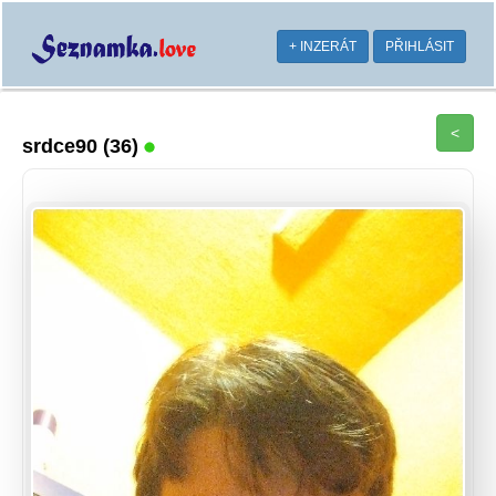
+ INZERÁT
PŘIHLÁSIT
<
srdce90
(36)