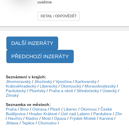
uvidíme.
DETAIL / ODPOVĚDĚT
DALŠÍ INZERÁTY
PŘEDCHOZÍ INZERÁTY
Seznámení v krajích:
Jihomoravský
/
Jihočeský
/
Vysočina
/
Karlovarský
/
Královéhradecký
/
Liberecký
/
Olomoucký
/
Moravskoslezský
/
Pardubický
/
Plzeňský
/
Praha a okolí
/
Středočeský
/
Ústecký
/
Zlínský
Seznamka ve městech:
Praha
/
Brno
/
Ostrava
/
Plzeň
/
Liberec
/
Olomouc
/
České
Budějovice
/
Hradec Králové
/
Ústí nad Labem
/
Pardubice
/
Zlín
/
Havířov
/
Kladno
/
Most
/
Opava
/
Frýdek-Místek
/
Karviná
/
Jihlava
/
Teplice
/
Chomutov
/