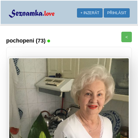
+ INZERÁT
PŘIHLÁSIT
<
pochopeni
(73)