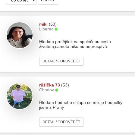
DALŠÍ
miki
(50)
Liberec
Hledám protějšek na společnou cestu
životem,samota nikomu neprospívá.
DETAIL / ODPOVĚDĚT
růžička 73
(53)
Chodov
Hledám hodného chlapa co miluje boubelky
jsem z Prahy
DETAIL / ODPOVĚDĚT