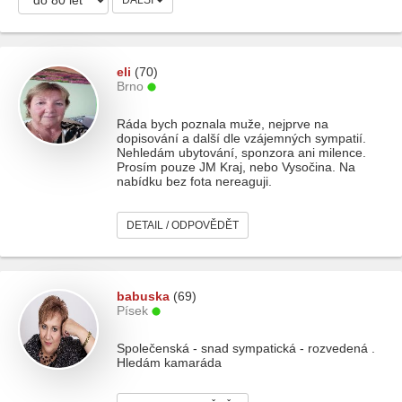
DALŠÍ
eli
(70)
Brno
Ráda bych poznala muže, nejprve na
dopisování a další dle vzájemných sympatií.
Nehledám ubytování, sponzora ani milence.
Prosím pouze JM Kraj, nebo Vysočina. Na
nabídku bez fota nereaguji.
DETAIL / ODPOVĚDĚT
babuska
(69)
Písek
Společenská - snad sympatická - rozvedená .
Hledám kamaráda