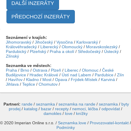
DALŠÍ INZERÁTY
PŘEDCHOZÍ INZERÁTY
Seznámení v krajích:
Jihomoravský
/
Jihočeský
/
Vysočina
/
Karlovarský
/
Královéhradecký
/
Liberecký
/
Olomoucký
/
Moravskoslezský
/
Pardubický
/
Plzeňský
/
Praha a okolí
/
Středočeský
/
Ústecký
/
Zlínský
Seznamka ve městech:
Praha
/
Brno
/
Ostrava
/
Plzeň
/
Liberec
/
Olomouc
/
České
Budějovice
/
Hradec Králové
/
Ústí nad Labem
/
Pardubice
/
Zlín
/
Havířov
/
Kladno
/
Most
/
Opava
/
Frýdek-Místek
/
Karviná
/
Jihlava
/
Teplice
/
Chomutov
/
Partneri:
rande
/
seznamka
/
seznamka na rande
/
seznamka
/
byty
prodej
/
katalog
/
bazar
/
recepty
/
nemoci, léčba
/
odpovídat
/
damokles
/
love
/
knížky
© 2020 Imperian Online s.r.o. /
Seznamka.love
/
Provozovatel-kontakt
/
Podmínky