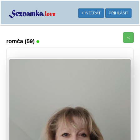
+ INZERÁT
PŘIHLÁSIT
<
romča
(59)