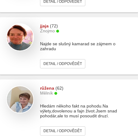
DETAIL / ODPOVĚDĚT
jjaja
(72)
Znojmo
Najde se slušný kamarad se zájmem o
zahradu
DETAIL / ODPOVĚDĚT
růžena
(62)
Mělník
Hledám někoho fakt na pohodu.Na
výlety,dovolenou a fajn život.Jsem snad
pohodár,ale to musí posoudit druzí.
DETAIL / ODPOVĚDĚT