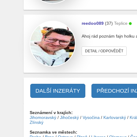
reedoo089
(37)
Teplice
Ahoj rád poznám fajn holku 
DETAIL / ODPOVĚDĚT
DALŠÍ INZERÁTY
PŘEDCHOZÍ I
Seznámení v krajích:
Jihomoravský
/
Jihočeský
/
Vysočina
/
Karlovarský
/
Krá
Zlínský
Seznamka ve městech: