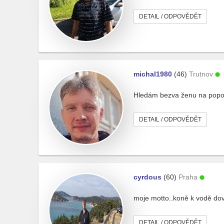
DETAIL / ODPOVĚDĚT
michal1980
(46)
Trutnov
Hledám bezva ženu na popovíd
DETAIL / ODPOVĚDĚT
cyrdous
(60)
Praha
moje motto..koně k vodě dov
DETAIL / ODPOVĚDĚT