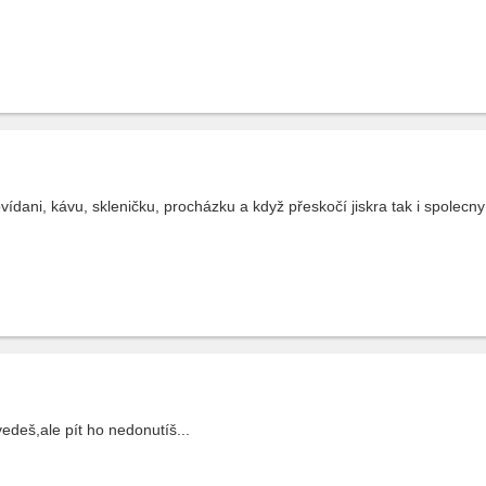
ani, kávu, skleničku, procházku a když přeskočí jiskra tak i spolecny ž
edeš,ale pít ho nedonutíš...