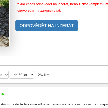
Pokud chceš odpovědět na inzerát, nebo získat kompletní inf
nejprve zdarma zaregistrovat.
ODPOVĚDĚT NA INZERÁT
DALŠÍ
k
tvím, najdu teda kamarádku na trávení volného času a čas nám napoví 