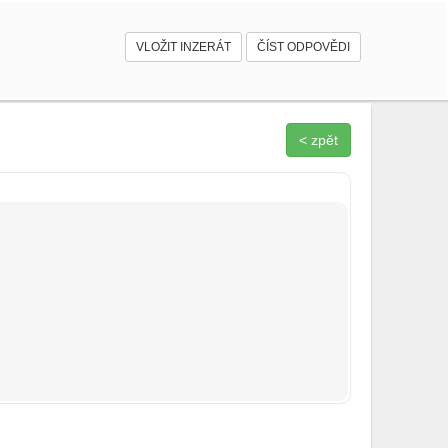
VLOŽIT INZERÁT
ČÍST ODPOVĚDI
< zpět