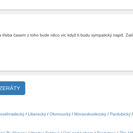
a třeba časem z toho bude něco víc když ti budu sympatický napiš. Zat
NZERÁTY
lovéhradecký
/
Liberecký
/
Olomoucký
/
Moravskoslezský
/
Pardubický