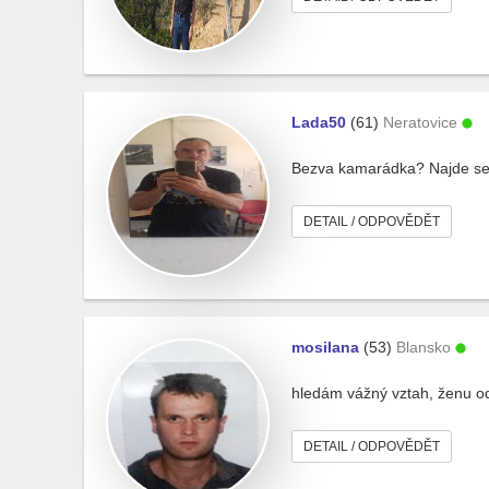
Lada50
(61)
Neratovice
Bezva kamarádka? Najde se
DETAIL / ODPOVĚDĚT
mosilana
(53)
Blansko
hledám vážný vztah, ženu od
DETAIL / ODPOVĚDĚT