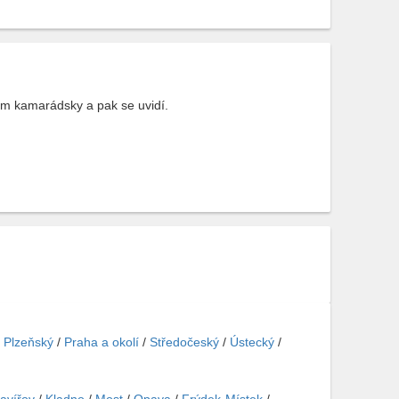
ím kamarádsky a pak se uvidí.
/
Plzeňský
/
Praha a okolí
/
Středočeský
/
Ústecký
/