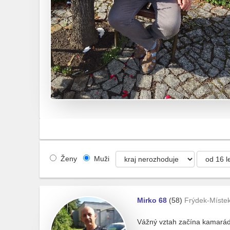
Ženy
Muži
Mirko 68
(58)
Frýdek-Míste
Vážný vztah začína kamaráds