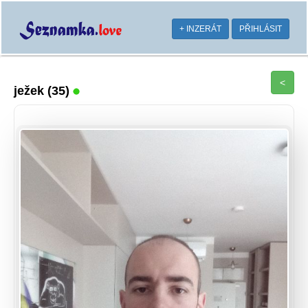
+ INZERÁT
PŘIHLÁSIT
<
ježek
(35)