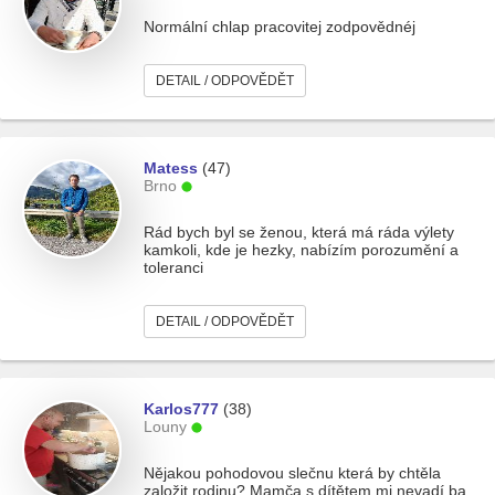
Normální chlap pracovitej zodpovědnéj
DETAIL / ODPOVĚDĚT
Matess
(47)
Brno
Rád bych byl se ženou, která má ráda výlety
kamkoli, kde je hezky, nabízím porozumění a
toleranci
DETAIL / ODPOVĚDĚT
Karlos777
(38)
Louny
Nějakou pohodovou slečnu která by chtěla
založit rodinu? Mamča s dítětem mi nevadí ba