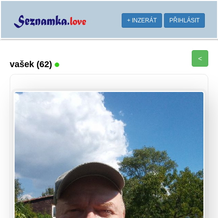
+ INZERÁT
PŘIHLÁSIT
<
vašek
(62)