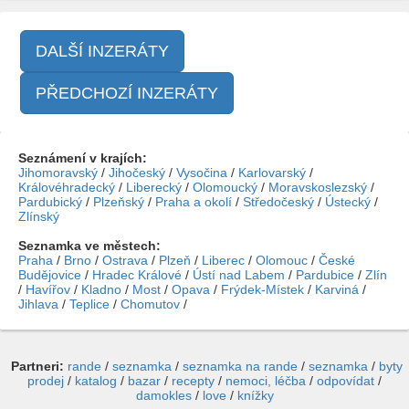
DALŠÍ INZERÁTY
PŘEDCHOZÍ INZERÁTY
Seznámení v krajích:
Jihomoravský
/
Jihočeský
/
Vysočina
/
Karlovarský
/
Královéhradecký
/
Liberecký
/
Olomoucký
/
Moravskoslezský
/
Pardubický
/
Plzeňský
/
Praha a okolí
/
Středočeský
/
Ústecký
/
Zlínský
Seznamka ve městech:
Praha
/
Brno
/
Ostrava
/
Plzeň
/
Liberec
/
Olomouc
/
České
Budějovice
/
Hradec Králové
/
Ústí nad Labem
/
Pardubice
/
Zlín
/
Havířov
/
Kladno
/
Most
/
Opava
/
Frýdek-Místek
/
Karviná
/
Jihlava
/
Teplice
/
Chomutov
/
Partneri:
rande
/
seznamka
/
seznamka na rande
/
seznamka
/
byty
prodej
/
katalog
/
bazar
/
recepty
/
nemoci, léčba
/
odpovídat
/
damokles
/
love
/
knížky