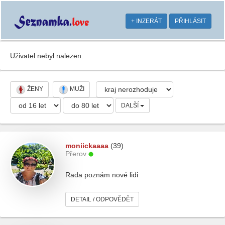
+ INZERÁT
PŘIHLÁSIT
Uživatel nebyl nalezen.
ŽENY
MUŽI
DALŠÍ
moniickaaaa
(39)
Přerov
Rada poznám nové lidi
DETAIL / ODPOVĚDĚT