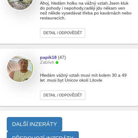
Ahoj, hledám holku na vážný vztah.Jsem kluk
do pohody i nepohody,raději jdu někam ven
než někde vysedávat třeba po kavárnách nebo
restauracích.
DETAIL / ODPOVĚDĚT
papik18
(47)
Zábřeh
Hledám vážný vztah musí mít kolem 30 a 49
let .musi byt Unicov okolí Litovle
DETAIL / ODPOVĚDĚT
DALŠÍ INZERÁTY