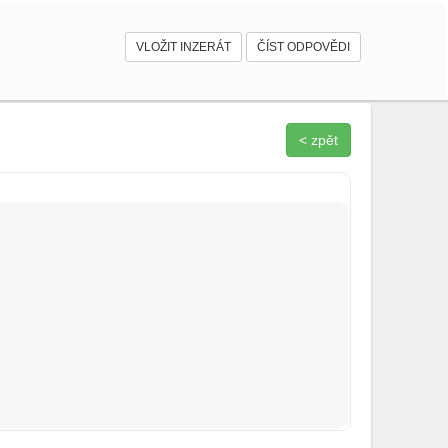
VLOŽIT INZERÁT
ČÍST ODPOVĚDI
< zpět