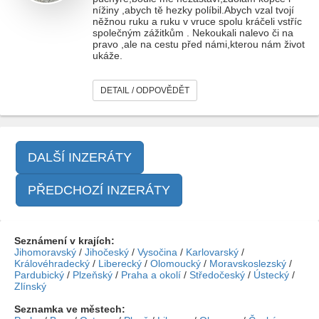
nížiny ,abych tě hezky políbil.Abych vzal tvojí
něžnou ruku a ruku v vruce spolu kráčeli vstříc
společným zážitkům . Nekoukali nalevo či na
pravo ,ale na cestu před námi,kterou nám život
ukáže.
DETAIL / ODPOVĚDĚT
DALŠÍ INZERÁTY
PŘEDCHOZÍ INZERÁTY
Seznámení v krajích:
Jihomoravský
/
Jihočeský
/
Vysočina
/
Karlovarský
/
Královéhradecký
/
Liberecký
/
Olomoucký
/
Moravskoslezský
/
Pardubický
/
Plzeňský
/
Praha a okolí
/
Středočeský
/
Ústecký
/
Zlínský
Seznamka ve městech: