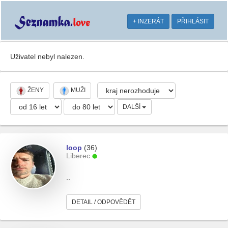
+ INZERÁT
PŘIHLÁSIT
Uživatel nebyl nalezen.
ŽENY
MUŽI
DALŠÍ
loop
(36)
Liberec
..
DETAIL / ODPOVĚDĚT