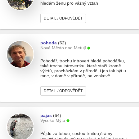
hledám ženu pro vážný vztah
DETAIL / ODPOVĚDĚT
pohoda
(62)
Nové Město nad Metují
Pohodář, trochu introvert hledá pohodářku,
také trochu introvertku, které stačí kromě
výletů, procházkám v přírodě, i jen tak být u
mne, v domě v přírodě, na venkově.
DETAIL / ODPOVĚDĚT
pajas
(64)
Vysoké Mýto
Půjdu za tebou, cestou trnitou,šrámy
puchýře,boule mě nezastaví,zdolám kopce i