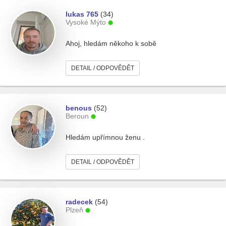
lukas 765
(34)
Vysoké Mýto
Ahoj, hledám někoho k sobě
DETAIL / ODPOVĚDĚT
benous
(52)
Beroun
Hledám upřímnou ženu .
DETAIL / ODPOVĚDĚT
radecek
(54)
Plzeň