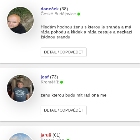
daneček
(38)
České Budějovice
Hledám hodnou ženu s kterou je sranda a má
ráda pohodu a klídek a ráda cestuje a nezkazí
žádnou srandu
DETAIL / ODPOVĚDĚT
josf
(73)
Kroměříž
zenu kterou budu mit rad ona me
DETAIL / ODPOVĚDĚT
jaruš
(61)