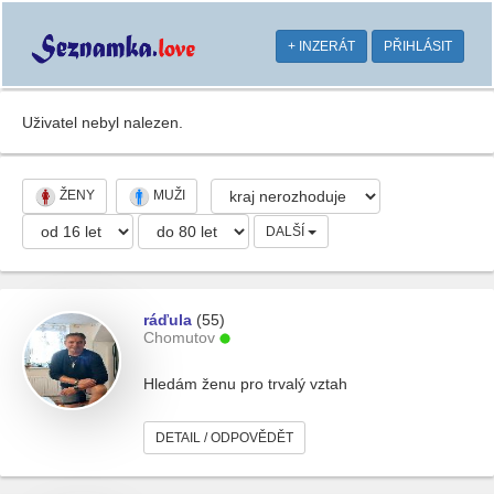
+ INZERÁT
PŘIHLÁSIT
Uživatel nebyl nalezen.
ŽENY
MUŽI
DALŠÍ
ráďula
(55)
Chomutov
Hledám ženu pro trvalý vztah
DETAIL / ODPOVĚDĚT