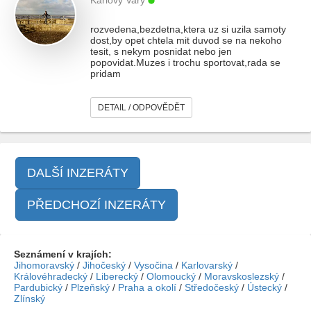
Karlovy Vary
rozvedena,bezdetna,ktera uz si uzila samoty
dost,by opet chtela mit duvod se na nekoho
tesit, s nekym posnidat nebo jen
popovidat.Muzes i trochu sportovat,rada se
pridam
DETAIL / ODPOVĚDĚT
DALŠÍ INZERÁTY
PŘEDCHOZÍ INZERÁTY
Seznámení v krajích:
Jihomoravský
/
Jihočeský
/
Vysočina
/
Karlovarský
/
Královéhradecký
/
Liberecký
/
Olomoucký
/
Moravskoslezský
/
Pardubický
/
Plzeňský
/
Praha a okolí
/
Středočeský
/
Ústecký
/
Zlínský