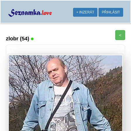
+ INZERÁT
PŘIHLÁSIT
<
zlobr
(54)