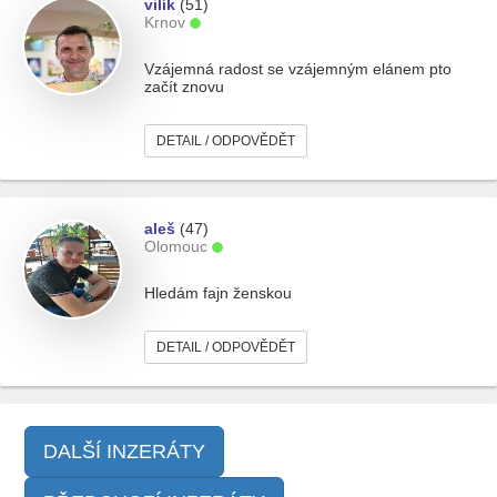
vilík
(51)
Krnov
Vzájemná radost se vzájemným elánem pto
začít znovu
DETAIL / ODPOVĚDĚT
aleš
(47)
Olomouc
Hledám fajn ženskou
DETAIL / ODPOVĚDĚT
DALŠÍ INZERÁTY